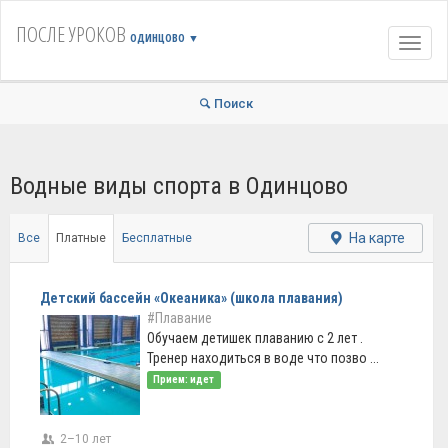
ПОСЛЕ УРОКОВ
ОДИНЦОВО
▼
Навиг
Поиск
Водные виды спорта в Одинцово
На карте
Все
Платные
Бесплатные
Детский бассейн «Океаника» (школа плавания)
#Плавание
Обучаем детишек плаванию с 2 лет .
Тренер находиться в воде что позво ...
Прием: идет
2–10 лет