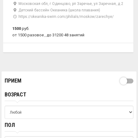
Московская обл, г Одинцово, рп Заречье, ул Заречная, д 2
Детский бассейн Океаника (школа плавания)
https://okeanika-swim.com/philials/moskow/zarechye/
1500
руб.
от 1500 разовое , до 31200 48 занятий
ПРИЕМ
ВОЗРАСТ
ПОЛ