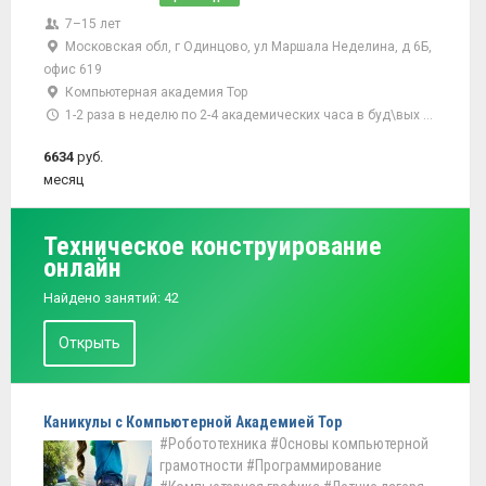
7–15 лет
Московская обл, г Одинцово, ул Маршала Неделина, д 6Б,
офис 619
Компьютерная академия Тор
1-2 раза в неделю по 2-4 академических часа в буд\вых дни
6634
руб.
месяц
Техническое конструирование
онлайн
Найдено занятий: 42
Открыть
Каникулы с Компьютерной Академией Тор
#Робототехника
#Основы компьютерной
грамотности
#Программирование