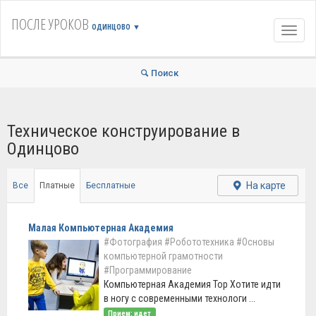
ПОСЛЕ УРОКОВ
ОДИНЦОВО
▼
Навиг
Поиск
Техническое конструирование в
Одинцово
На карте
Все
Платные
Бесплатные
Малая Компьютерная Академия
#Фотография
#Робототехника
#Основы
компьютерной грамотности
#Программирование
Компьютерная Академия Тор Хотите идти
в ногу с современными технологи ...
Прием: идет