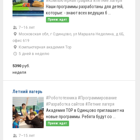
#Компьютерная графика
#Летние лагеря
Наши программы разработаны для детей,
которые: - знают всех ведущих б ...
Прием: идет
7–16 лет
Московская обл, г Одинцово, ул Маршала Неделина, д 6Б,
офис 619
Компьютерная академия Тор
5 дней в неделю
5390
руб.
неделя
Летний лагерь
#Робототехника
#Программирование
#Разработка сайтов
#Летние лагеря
Академия TOP в Одинцово приглашает на
новые программы. Ребята будут со ...
Прием: идет
7–15 лет