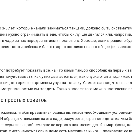
й 3-5 лет, которые начали заниматься танцами, должно быть системати
нка нужно ограничивать в еде, чтобы он лучше двигался или, напротив,
ь чадо за час перед занятием и после него. Хорошо, если в рационе б
укрепят кости ребенка и благотворно повлияют на его общее физическое
гог потребует показать все, на что юный танцор способен: на первых 
 почувствовать, как у них двигается шея, как опускаются и поднимают
ния, которые со временем улучшат осанку. Самое главное, что сначала
и могут полностью им владеть. Только после этого можно постепенно пе
ко простых советов
ртсменом, чтобы правильная осанка являлась «необходимым условием»
И обращать внимание на это надо, разумеется, с раннего детства: чем 
— серьезная проблема уже не первого поколения детей: смартфоны, пла
так, с чего начать? Если в доме есть массивная книга — прекрасно: ее 