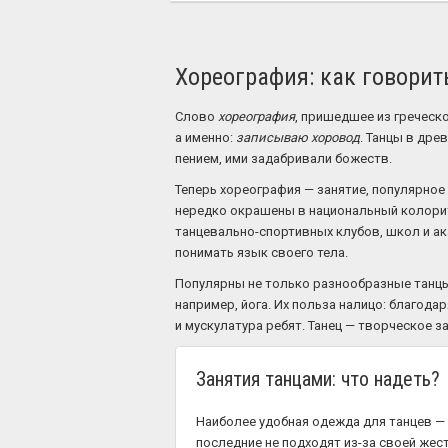
Хореография: как говорит
Слово
хореография
, пришедшее из греческо
а именно:
записываю хоровод
. Танцы в дре
пением, ими задабривали божеств.
Теперь хореография — занятие, популярное
нередко окрашены в национальный колорит
танцевально-спортивных клубов, школ и а
понимать язык своего тела.
Популярны не только разнообразные танцы
например, йога. Их польза налицо: благод
и мускулатура ребят. Танец — творческое 
Занятия танцами: что надеть?
Наиболее удобная одежда для танцев — с
последние не подходят из-за своей жес