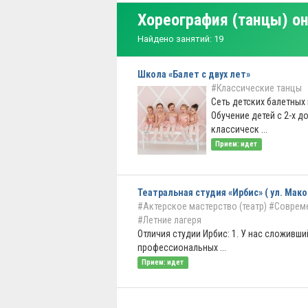
Хореография (танцы) о
Найдено занятий: 19
Школа «Балет с двух лет»
#Классические танцы
Сеть детских балетных
Обучение детей с 2-х до
классическ ...
Прием: идет
Театральная студия «Ирбис» ( ул. Мако
#Актерское мастерство (театр)
#Соврем
#Летние лагеря
Отличия студии Ирбис: 1. У нас сложивш
профессиональных ...
Прием: идет