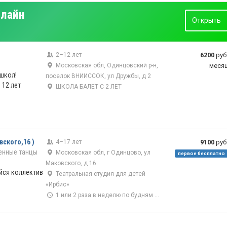
нлайн
Открыть
2–12 лет
6200
руб
Московская обл, Одинцовский р-н,
меся
 школ!
поселок ВНИИССОК, ул Дружбы, д 2
 12 лет
ШКОЛА БАЛЕТ С 2 ЛЕТ
вского,16 )
4–17 лет
9100
руб
енные танцы
Московская обл, г Одинцово, ул
первое бесплатно
Маковского, д 16
ийся коллектив
Театральная студия для детей
«Ирбис»
1 или 2 раза в неделю по будням или в выходной