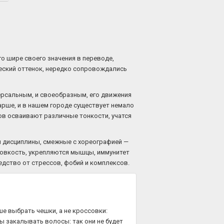
го шире своего значения в переводе,
ческий оттенок, нередко сопровождались
ерсальным, и своеобразным, его движения
арше, и в нашем городе существует немало
ов осваивают различные тонкости, учатся
и дисциплины, смежные с хореографией —
 ловкость, укрепляются мышцы, иммунитет
едство от стрессов, фобий и комплексов.
ше выбрать чешки, а не кроссовки:
ы закалывать волосы: так они не будет