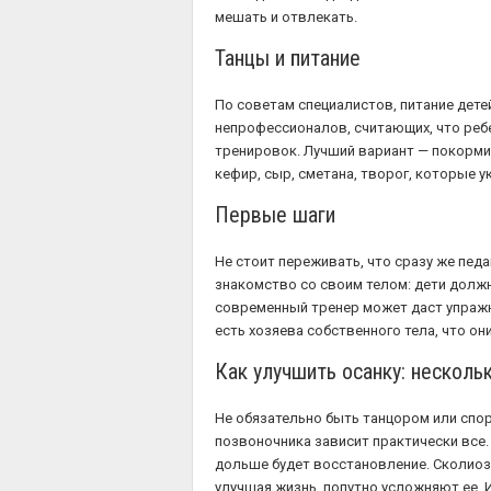
мешать и отвлекать.
Танцы и питание
По советам специалистов, питание дете
непрофессионалов, считающих, что ребе
тренировок. Лучший вариант — покормит
кефир, сыр, сметана, творог, которые 
Первые шаги
Не стоит переживать, что сразу же педа
знакомство со своим телом: дети должны
современный тренер может даст упражне
есть хозяева собственного тела, что он
Как улучшить осанку: несколь
Не обязательно быть танцором или спо
позвоночника зависит практически все. 
дольше будет восстановление. Сколиоз 
улучшая жизнь, попутно усложняют ее. И