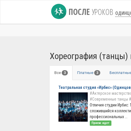
ПОСЛЕ
УРОКОВ
ОДИНЦ
Хореография (танцы)
Все
Платные
Бесплатны
3
3
Театральная студия «Ирбис» (Одинцов
#Актерское мастерство
#Современные танцы
#
Отличия студии Ирбис: 1
сложившийся коллекти
профессиональных ...
Прием: идет