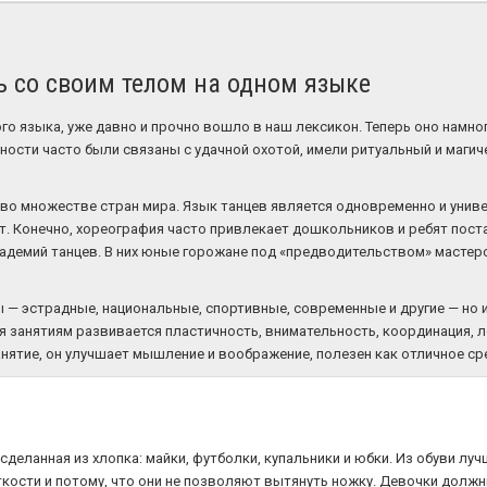
ь со своим телом на одном языке
го языка, уже давно и прочно вошло в наш лексикон. Теперь оно намно
вности часто были связаны с удачной охотой, имели ритуальный и маги
 во множестве стран мира. Язык танцев является одновременно и унив
. Конечно, хореография часто привлекает дошкольников и ребят пост
кадемий танцев. В них юные горожане под «предводительством» мастер
 — эстрадные, национальные, спортивные, современные и другие — но 
аря занятиям развивается пластичность, внимательность, координация,
занятие, он улучшает мышление и воображение, полезен как отличное ср
деланная из хлопка: майки, футболки, купальники и юбки. Из обуви луч
ткости и потому, что они не позволяют вытянуть ножку. Девочки должн