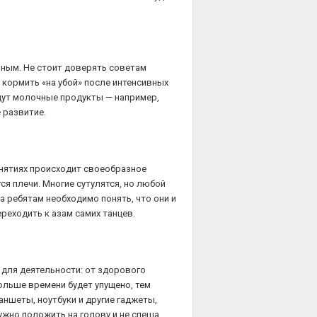
чным. Не стоит доверять советам
 кормить «на убой» после интенсивных
удут молочные продукты — например,
 развитие.
занятиях происходит своеобразное
ся плечи. Многие сутулятся, но любой
 ребятам необходимо понять, что они и
реходить к азам самих танцев.
 для деятельности: от здорового
больше времени будет упущено, тем
ншеты, ноутбуки и другие гаджеты,
нужно положить на голову и не спеша