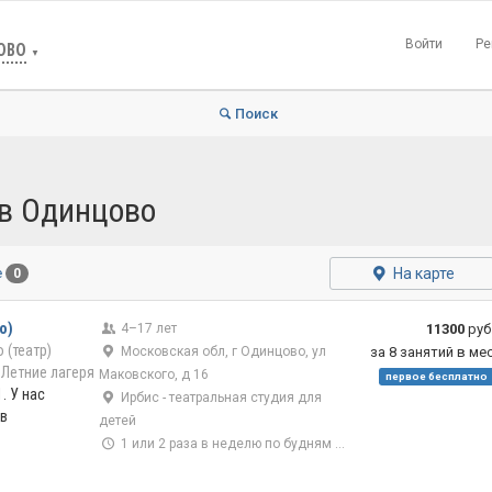
Войти
Ре
ОВО
▼
Поиск
 в Одинцово
На карте
е
0
о)
4–17 лет
11300
руб
 (театр)
Московская обл, г Одинцово, ул
за 8 занятий в ме
Летние лагеря
Маковского, д 16
первое бесплатно
. У нас
Ирбис - театральная студия для
в
детей
1 или 2 раза в неделю по будням или в выходной