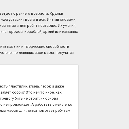
ветуют с раннего возраста. Кружки
а «дегустации» всего и вся. Иными словами,
 занятие и для ребят постарше. Их умения,
ина городов, кораблей, армий или изящных
ить навыки и творческие способности
 увлеченно лепящих свои миры, получатся
есть пластилин, глина, песок и даже
вляет собой? Это не что иное, как
ревогу бить не стоит: их основа
о не произойдет. А работать с ней легко
гамма массы для лепки помогает ребятам