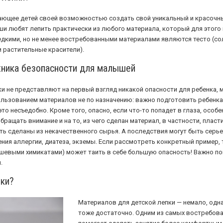
ающее детей своей возможностью создать свой уникальный и красочный 
и любят лепить практически из любого материала, который для этого пре
редкими, но не менее востребованными материалами являются тесто (сол
 растительные красители).
ехника безопасности для малышей
ки не представляют на первый взгляд никакой опасности для ребенка, 
льзованием материалов не по назначению: важно подготовить ребенка к
 это несъедобно. Кроме того, опасно, если что-то попадет в глаза, особе
ращать внимание и на то, из чего сделан материал, в частности, плас
ть сделаны из некачественного сырья. А последствия могут быть серь
ния аллергии, диатеза, экземы. Если рассмотреть конкретный пример, 
евыми химикатами) может таить в себе большую опасность! Важно по
.
ки?
Материалов для детской лепки — немало, одна
тоже достаточно. Одним из самых востребова