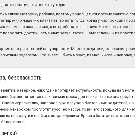
авать практически все что угодно.
ть мелкую моторику ребенка, поэтому приобщаться к этому занятию со
етырех (но чаще — с пяти) лет, то есть тогда, когда у них проходит пор
алышами по назначению, а не пробоваться на вкус. Не менее интересно
ут позволить достичь отменных результатов — вылепленных из пластил
время не теряют своей популярности. Многие родители, желающие разв
 опытным педагогам. Кто знает — быть может, из мальчиков и девочек,
за, безопасность
занятие, наверное, никогда не потеряет актуальность, покуда на Земле 
анной становится так называемая масса для лепки. Что же она предста
 Слово «красители», наверное, уже испугало бдительных родителей, но т
бенок ненароком проглотит кусочек массы, то ничего страшного для нег
лия из нее упруги и стойки к повреждениям. Яркая и богатая цветовая 
 более полно.
 лепки?