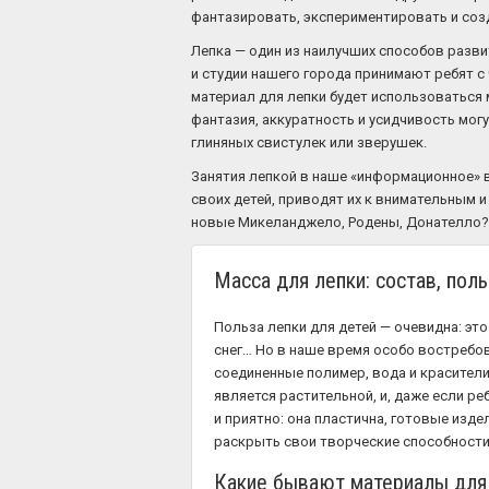
фантазировать, экспериментировать и созд
Лепка — один из наилучших способов разви
и студии нашего города принимают ребят с ч
материал для лепки будет использоваться м
фантазия, аккуратность и усидчивость мог
глиняных свистулек или зверушек.
Занятия лепкой в наше «информационное» 
своих детей, приводят их к внимательным и
новые Микеланджело, Родены, Донателло?
Масса для лепки: состав, поль
Польза лепки для детей — очевидна: это 
снег… Но в наше время особо востребов
соединенные полимер, вода и красители.
является растительной, и, даже если ре
и приятно: она пластична, готовые изде
раскрыть свои творческие способности
Какие бывают материалы для