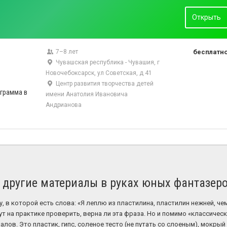
Открыть
7–8 лет
бесплатн
Чувашская республика - Чувашия, г
Новочебоксарск, ул Советская, д 41
Центр развития творчества детей
грамма в
имени Анатолия Ивановича
Андрианова
и другие материалы в руках юных фантазер
 в которой есть слова: «Я леплю из пластилина, пластилин нежней, че
т на практике проверить, верна ли эта фраза. Но и помимо «классичес
лов. Это пластик, гипс, соленое тесто (не путать со слоеным), мокрый