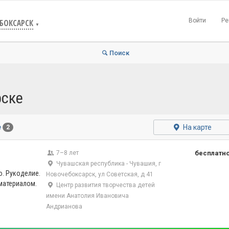
Войти
Ре
БОКСАРСК
▼
Поиск
рске
На карте
е
2
7–8 лет
бесплатн
Чувашская республика - Чувашия, г
. Рукоделие.
Новочебоксарск, ул Советская, д 41
материалом.
Центр развития творчества детей
имени Анатолия Ивановича
Андрианова