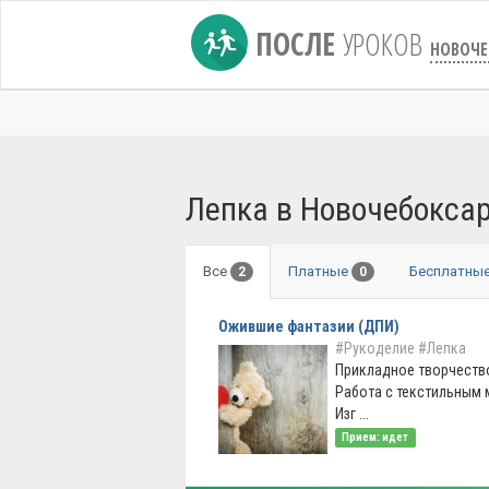
ПОСЛЕ
УРОКОВ
НОВОЧЕ
Лепка в Новочебокса
Все
Платные
Бесплатны
2
0
Ожившие фантазии (ДПИ)
#Рукоделие
#Лепка
Прикладное творчество
Работа с текстильным 
Изг ...
Прием: идет