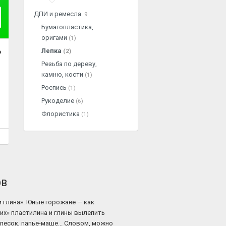
ДПИ и ремесла
9
Бумагопластика,
оригами
(1)
Лепка
(2)
о
Резьба по дереву,
камню, кости
(1)
Роспись
(1)
Рукоделие
(6)
Флористика
(1)
ов
м глина». Юные горожане — как
ких» пластилина и глины вылепить
 песок, папье-маше... Словом, можно