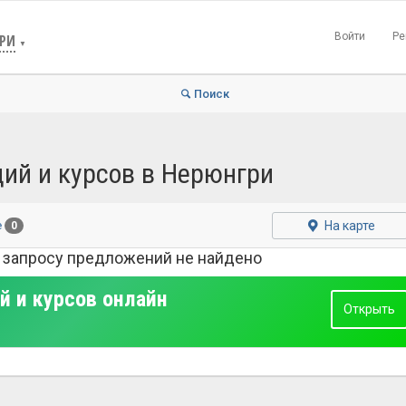
Войти
Ре
РИ
▼
Поиск
ций и курсов в Нерюнгри
На карте
е
0
 запросу предложений не найдено
й и курсов онлайн
Открыть