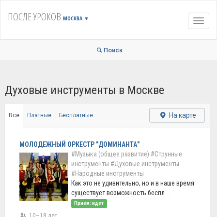
ПОСЛЕ УРОКОВ
МОСКВА
▼
Навиг
Поиск
Духовые инструменты в Москве
На карте
Все
Платные
Бесплатные
МОЛОДЕЖНЫЙ ОРКЕСТР "ДОМИНАНТА"
#Музыка (общее развитие)
#Струнные
инструменты
#Духовые инструменты
#Народные инструменты
Как это не удивительно, но и в наше время
существует возможность беспл ...
Прием: идет
10–18 лет