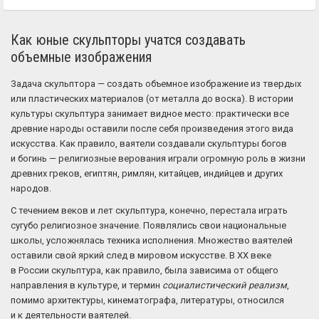
Как юные скульпторы учатся создавать
объемные изображения
Задача скульптора — создать объемное изображение из твердых
или пластических материалов (от металла до воска). В истории
культуры скульптура занимает видное место: практически все
древние народы оставили после себя произведения этого вида
искусства. Как правило, ваятели создавали скульптуры богов
и богинь — религиозные верования играли огромную роль в жизни
древних греков, египтян, римлян, китайцев, индийцев и других
народов.
С течением веков и лет скульптура, конечно, перестала играть
сугубо религиозное значение. Появлялись свои национальные
школы, усложнялась техника исполнения. Множество ваятелей
оставили свой яркий след в мировом искусстве. В XX веке
в России скульптура, как правило, была зависима от общего
направления в культуре, и термин
социалистический реализм
,
помимо архитектуры, кинематографа, литературы, относился
и к деятельности ваятелей.