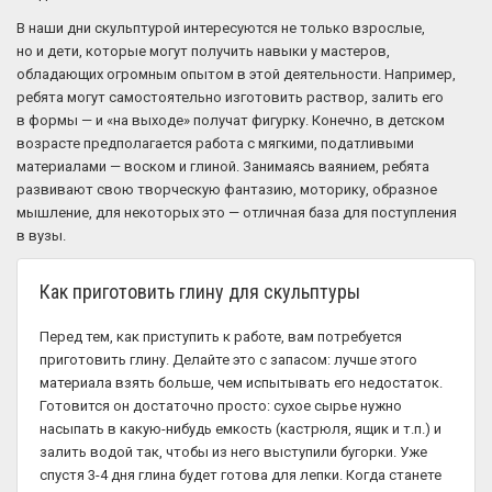
В наши дни скульптурой интересуются не только взрослые,
но и дети, которые могут получить навыки у мастеров,
обладающих огромным опытом в этой деятельности. Например,
ребята могут самостоятельно изготовить раствор, залить его
в формы — и «на выходе» получат фигурку. Конечно, в детском
возрасте предполагается работа с мягкими, податливыми
материалами — воском и глиной. Занимаясь ваянием, ребята
развивают свою творческую фантазию, моторику, образное
мышление, для некоторых это — отличная база для поступления
в вузы.
Как приготовить глину для скульптуры
Перед тем, как приступить к работе, вам потребуется
приготовить глину. Делайте это с запасом: лучше этого
материала взять больше, чем испытывать его недостаток.
Готовится он достаточно просто: сухое сырье нужно
насыпать в какую-нибудь емкость (кастрюля, ящик и т.п.) и
залить водой так, чтобы из него выступили бугорки. Уже
спустя 3-4 дня глина будет готова для лепки. Когда станете