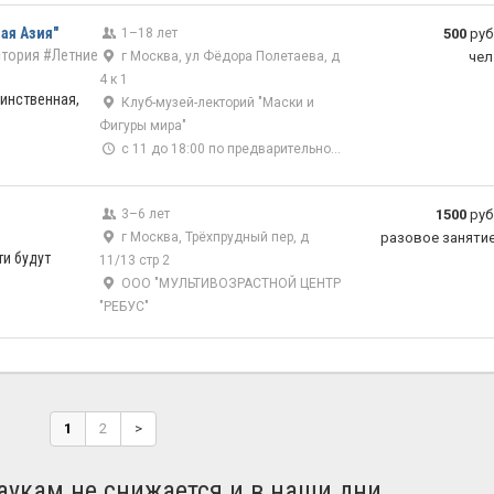
ая Азия"
1–18 лет
500
руб
тория
#Летние
г Москва, ул Фёдора Полетаева, д
чел
4 к 1
аинственная,
Клуб-музей-лекторий "Маски и
Фигуры мира"
с 11 до 18:00 по предварительной записи
3–6 лет
1500
руб
г Москва, Трёхпрудный пер, д
разовое заняти
ти будут
11/13 стр 2
ООО "МУЛЬТИВОЗРАСТНОЙ ЦЕНТР
"РЕБУС"
1
2
>
аукам не снижается и в наши дни