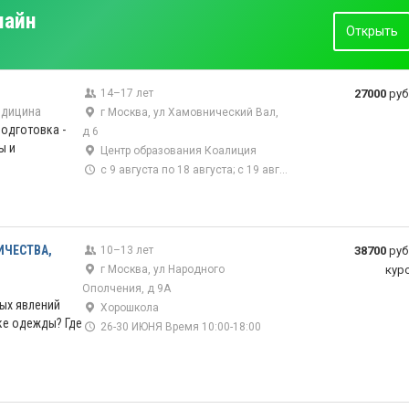
лайн
Открыть
14–17 лет
27000
руб
дицина
г Москва, ул Хамовнический Вал,
одготовка -
д 6
ы и
Центр образования Коалиция
с 9 августа по 18 августа; с 19 августа по 28 августа
ИЧЕСТВА,
10–13 лет
38700
руб
г Москва, ул Народного
кур
Ополчения, д 9А
ых явлений
Хорошкола
ке одежды? Где
26-30 ИЮНЯ Время 10:00-18:00