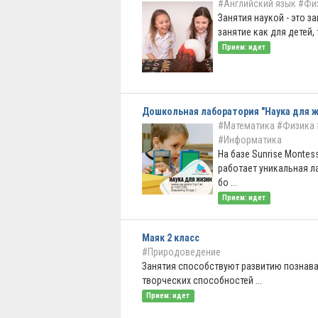
#Английский язык
#Фи
Занятия наукой - это з
занятие как для детей, т
Прием: идет
Дошкольная лаборатория "Наука для 
#Математика
#Физика
#Информатика
На базе Sunrise Montes
работает уникальная л
бо ...
Прием: идет
Маяк 2 класс
#Природоведение
Занятия способствуют развитию познава
творческих способностей ...
Прием: идет