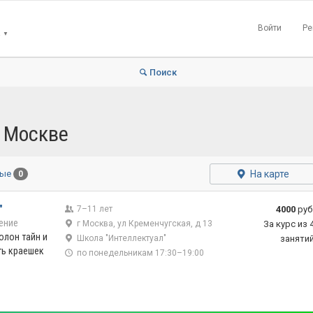
Войти
Ре
▼
Поиск
в Москве
На карте
ные
0
"
7–11 лет
4000
руб
ение
г Москва, ул Кременчугская, д 13
За курс из 
олон тайн и
Школа "Интеллектуал"
заняти
ть краешек
по понедельникам 17:30–19:00