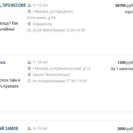
, ПРОФЕССИЯ:
9–10 лет
38700
руб
г Москва, ул Народного
кур
Ополчения, д 9А
омощь? Как
Хорошкола
вычайных
26-30 ИЮНЯ Время 10:00-18:00
тых
7–10 лет
1200
руб
г Москва, ул Кременчугская, д 13
За 1 заняти
Школа "Интеллектуал"
олон тайн и
по понедельникам 17:30–19:00
ть краешек
НЫЙ ЗАМОК
4–15 лет
2000
руб