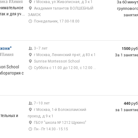
зика
#Химия
г Москва, ул Живописная, д 3 к 1
За 60 мину
анимательное
Академия талантов ВОЛШЕБНЫЙ
групповог
ак и для уч ...
ЗАМОК
заняти
Понедельник, 17.00-18.00
жизни"
3–7 лет
1500
руб
#Химия
г Москва, Ленинский пр-кт, д 83 к 1
За 1 заняти
Sunrise Montessori School
sori School
Суббота с 11:00 до 12:00, с 12:00 до 13:00
аборатория с
7–10 лет
440
руб
г Москва, 1-й Волоколамский
за 1 заняти
тельных и
проезд, д 9 к 1
ГБОУ "школа № 1212 Щукино"
Пн - Пт 14:30 - 15:15