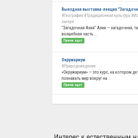
Выездная выставка-лекция "Загадочн
#География
#Традиционная культура
#Ис
лагеря
"Загадочная Азия" Азия — загадочная, т
волшебная часть ...
Прием: идет
Окружариум
#Природоведение
«Окружариум» — это курс, на котором де
познавать мир вокруг на ...
Прием: идет
Интерес к естественным н