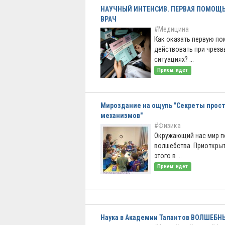
НАУЧНЫЙ ИНТЕНСИВ. ПЕРВАЯ ПОМОЩЬ
ВРАЧ
#Медицина
Как оказать первую п
действовать при чрез
ситуациях? ...
Прием: идет
Мироздание на ощупь "Секреты прос
механизмов"
#Физика
Окружающий нас мир п
волшебства. Приоткры
этого в ...
Прием: идет
Наука в Академии Талантов ВОЛШЕБ