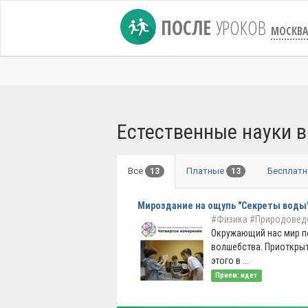
ПОСЛЕ
УРОКОВ
МОСКВА
Естественные науки 
Все
Платные
Бесплат
13
13
Мироздание на ощупь "Секреты воды
#Физика
#Природовед
Окружающий нас мир п
волшебства. Приоткры
этого в ...
Прием: идет