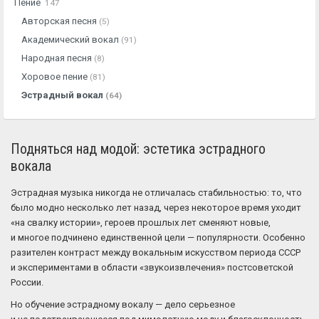
Пение
147
Авторская песня
(5)
Академический вокал
(91)
Народная песня
(8)
Хоровое пение
(81)
Эстрадный вокал
(64)
Подняться над модой: эстетика эстрадного
вокала
Эстрадная музыка никогда не отличалась стабильностью: то, что
было модно несколько лет назад, через некоторое время уходит
«на свалку истории», героев прошлых лет сменяют новые,
и многое подчинено единственной цели — популярности. Особенно
разителен контраст между вокальным искусством периода СССР
и экспериментами в области «звукоизвлечения» постсоветской
России.
Но обучение эстрадному вокалу — дело серьезное