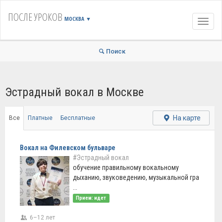
ПОСЛЕ УРОКОВ
МОСКВА
▼
Навиг
Поиск
Эстрадный вокал в Москве
На карте
Все
Платные
Бесплатные
Вокал на Филевском бульваре
#Эстрадный вокал
обучение правильному вокальному
дыханию, звуковедению, музыкальной гра
...
Прием: идет
6–12 лет