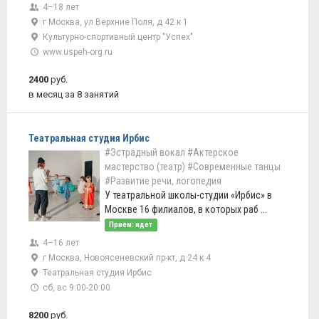
4–18 лет
г Москва, ул Верхние Поля, д 42 к 1
Культурно-спортивный центр "Успех"
www.uspeh-org.ru
2400
руб.
в месяц за 8 занятий
Театральная студия Ирбис
#Эстрадный вокал
#Актерское
мастерство (театр)
#Современные танцы
#Развитие речи, логопедия
У театральной школы-студии «Ирбис» в
Москве 16 филиалов, в которых раб ...
Прием: идет
4–16 лет
г Москва, Новоясеневский пр-кт, д 24 к 4
Театральная студия Ирбис
сб, вс 9:00-20:00
8200
руб.