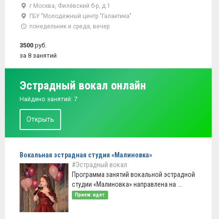
г Москва, Филёвский б-р, д 1
ГБУ "Молодежный центр "Галактика"
понедельник и среда, вечер
3500
руб.
за 8 занятий
Эстрадный вокал онлайн
Найдено занятий: 7
Открыть
Вокальная эстрадная студия «Малиновка»
#Эстрадный вокал
Программа занятий вокальной эстрадной
студии «Малиновка» направлена на ...
Прием: идет