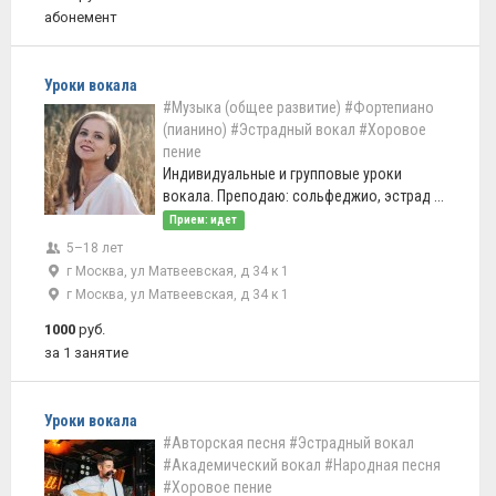
абонемент
Уроки вокала
#Музыка (общее развитие)
#Фортепиано
(пианино)
#Эстрадный вокал
#Хоровое
пение
Индивидуальные и групповые уроки
вокала. Преподаю: сольфеджио, эстрад ...
Прием: идет
5–18 лет
г Москва, ул Матвеевская, д 34 к 1
г Москва, ул Матвеевская, д 34 к 1
1000
руб.
за 1 занятие
Уроки вокала
#Авторская песня
#Эстрадный вокал
#Академический вокал
#Народная песня
#Хоровое пение