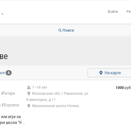
Войти
Ре
▼
Поиск
ве
На карте
ные
6
1–18 лет
1000
руб
)
#Гитара
Московская обл, г Раменское, ул
Коминтерна, д 11
л
#Хоровое
Музыкальная школа Нотика
 или игре на
ня школа "Н ...