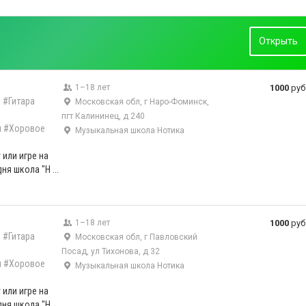
Открыть
1–18 лет
1000
руб
)
#Гитара
Московская обл, г Наро-Фоминск,
пгт Калининец, д 240
л
#Хоровое
Музыкальная школа Нотика
 или игре на
ня школа "Н ...
1–18 лет
1000
руб
)
#Гитара
Московская обл, г Павловский
Посад, ул Тихонова, д 32
л
#Хоровое
Музыкальная школа Нотика
 или игре на
ня школа "Н ...