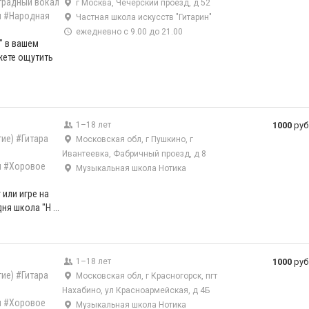
традный вокал
г Москва, Чечёрский проезд, д 52
л
#Народная
Частная школа искусств "Гитарин"
ежедневно с 9.00 до 21.00
" в вашем
жете ощутить
1–18 лет
1000
руб
ие)
#Гитара
Московская обл, г Пушкино, г
Ивантеевка, Фабричный проезд, д 8
л
#Хоровое
Музыкальная школа Нотика
 или игре на
ня школа "Н ...
1–18 лет
1000
руб
ие)
#Гитара
Московская обл, г Красногорск, пгт
Нахабино, ул Красноармейская, д 4Б
л
#Хоровое
Музыкальная школа Нотика