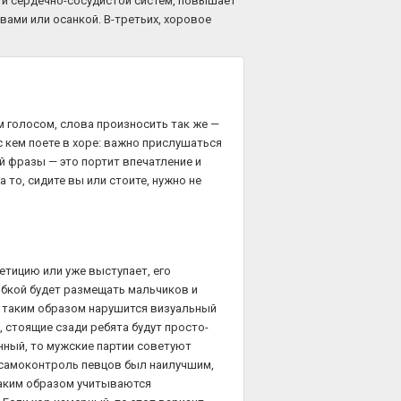
 и сердечно-сосудистой систем, повышает
авами или осанкой. В-третьих, хоровое
м голосом, слова произносить так же —
 с кем поете в хоре: важно прислушаться
ой фразы — это портит впечатление и
 то, сидите вы или стоите, нужно не
етицию или уже выступает, его
бкой будет размещать мальчиков и
 таким образом нарушится визуальный
 стоящие сзади ребята будут просто-
анный, то мужские партии советуют
самоконтроль певцов был наилучшим,
Таким образом учитываются