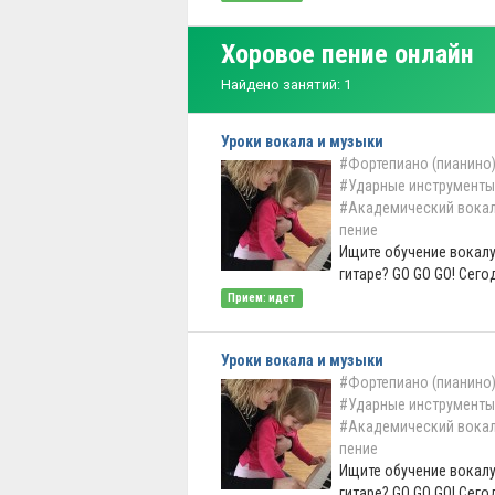
Хоровое пение онлайн
Найдено занятий: 1
Уроки вокала и музыки
#Фортепиано (пианино
#Ударные инструменты
#Академический вока
пение
Ищите обучение вокалу
гитаре? GO GO GO! Сегод
Прием: идет
Уроки вокала и музыки
#Фортепиано (пианино
#Ударные инструменты
#Академический вока
пение
Ищите обучение вокалу
гитаре? GO GO GO! Сегод