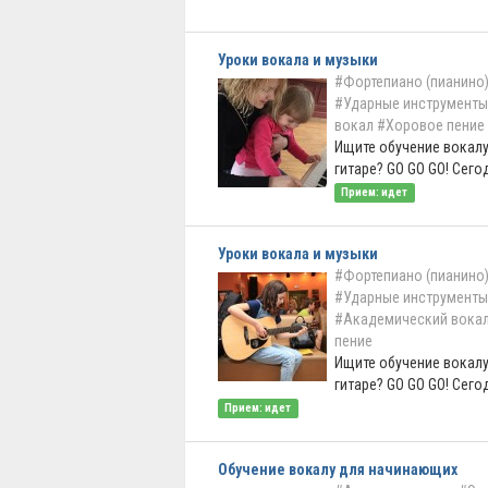
Уроки вокала и музыки
#Фортепиано (пианино
#Ударные инструменты
вокал
#Хоровое пение
Ищите обучение вокалу
гитаре? GO GO GO! Сегод
Прием: идет
Уроки вокала и музыки
#Фортепиано (пианино
#Ударные инструменты
#Академический вока
пение
Ищите обучение вокалу
гитаре? GO GO GO! Сегод
Прием: идет
Обучение вокалу для начинающих