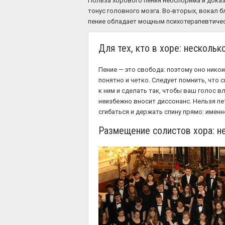
Польза хорового пения неоспорима и доказ
тонус головного мозга. Во-вторых, вокал б
пение обладает мощным психотерапевтичес
Для тех, кто в хоре: несколь
Пение — это свобода: поэтому оно нико
понятно и четко. Следует помнить, что 
к ним и сделать так, чтобы ваш голос в
неизбежно вносит диссонанс. Нельзя пет
сгибаться и держать спину прямо: именн
Размещение солистов хора: н