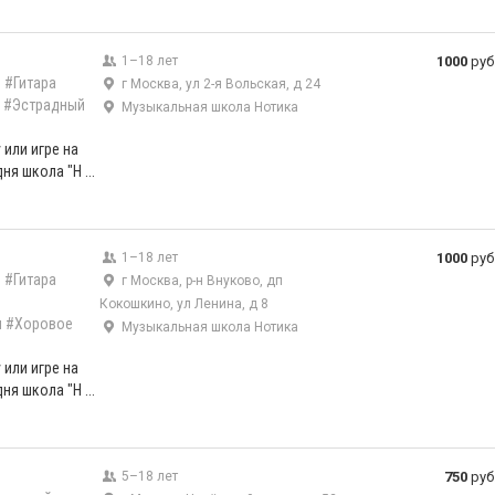
1–18 лет
1000
руб
)
#Гитара
г Москва, ул 2-я Вольская, д 24
#Эстрадный
Музыкальная школа Нотика
 или игре на
ня школа "Н ...
1–18 лет
1000
руб
)
#Гитара
г Москва, р-н Внуково, дп
Кокошкино, ул Ленина, д 8
л
#Хоровое
Музыкальная школа Нотика
 или игре на
ня школа "Н ...
5–18 лет
750
руб