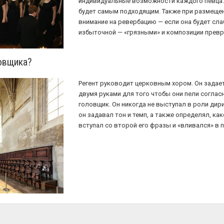
индивидуальные возможности каждого певца. 
будет самым подходящим. Также при размеще
внимание на ревербацию — если она будет слаб
избыточной — «грязными» и композиции превра
ловщика?
Регент руководит церковным хором. Он задает
двумя руками для того чтобы они пели согласн
головщик. Он никогда не выступал в роли дир
он задавал тон и темп, а также определял, ка
вступал со второй его фразы и «вливался» в 