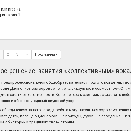
 или игре на
ня школа "Н ...
2
3
>
Последняя ›
ное решение: занятия «коллективным» вока
и предпрофессиональной общеобразовательной подготовки детей, так 
вич Даль описывал хоровое пение как «дружное и совместное». С ним 
чувствовать ответственность. Конечно, хор может замаскировать неб
монию и общность, единый звуковой узор.
х объединениях нашего города ребята могут научиться хоровому пению
яет детей, посещающих церковные приходы, духовные заведения — в т
ше об истории и традициях своей страны.