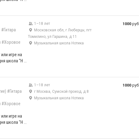
1–18 лет
1000
руб
)
#Гитара
Московская обл, г Люберцы, пгт
Томилино, ул Гаршина, д 11
л
#Хоровое
Музыкальная школа Нотика
 или игре на
ня школа "Н ...
1–18 лет
1000
руб
ие)
#Гитара
г Москва, Сумской проезд, д 8
Музыкальная школа Нотика
л
#Хоровое
 или игре на
ня школа "Н ...