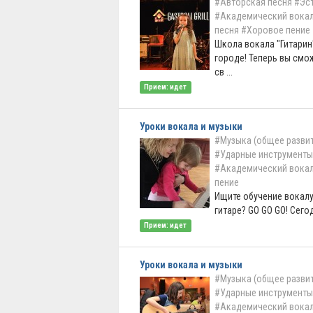
#Авторская песня
#Эс
#Академический вока
песня
#Хоровое пение
Школа вокала "Гитарин
городе! Теперь вы смо
св ...
Прием: идет
Уроки вокала и музыки
#Музыка (общее развит
#Ударные инструменты
#Академический вока
пение
Ищите обучение вокалу
гитаре? GO GO GO! Сегод
Прием: идет
Уроки вокала и музыки
#Музыка (общее развит
#Ударные инструменты
#Академический вока