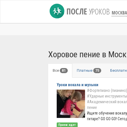
ПОСЛЕ
УРОКОВ
МОСКВА
Хоровое пение в Моск
Все
Платные
Бесплат
81
75
Уроки вокала и музыки
#Фортепиано (пианино
#Ударные инструменты
#Академический вока
пение
Ищите обучение вокалу
гитаре? GO GO GO! Сегод
Прием: идет