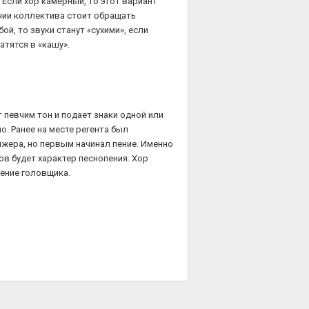
Если хор камерный, то этот вариант
нии коллектива стоит обращать
ой, то звуки станут «сухими», если
тятся в «кашу».
 певчим тон и подает знаки одной или
о. Ранее на месте регента был
ижера, но первым начинал пение. Именно
ков будет характер песнопения. Хор
пение головщика.