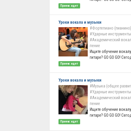
Прием: идет
Уроки вокала и музыки
#Фортепиано (пианино
#Ударные инструменты
#Академический вока
пение
Ищите обучение вокалу
гитаре? GO GO GO! Сегод
Прием: идет
Уроки вокала и музыки
#Музыка (общее развит
#Ударные инструменты
#Академический вока
пение
Ищите обучение вокалу
гитаре? GO GO GO! Сегод
Прием: идет