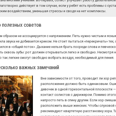
ана многими учеными: во-первых, солист улучшает работу дыхательной
лаготворно действует в том случае, если у ребят есть проблемы с суст
ким воздействием, уменьшая стрессы и сводя на нет комплексы.
ко полезных советов
им образом не ассоциируется с напряжением. Петь нужно чистым и ясны
сила звука не добивается криком. Не стоит пытаться «перекричать» тех,
лился в «общий поток». Дыхание нельзя брать посреди слова и певческ
ь сквозь зубы: рот должен открываться легко и свободно. Несмотря на
о так легкие смогут свободно вобрать воздух, необходимый для пения.
есколько важных замечаний
Вне зависимости от того, проводит ли хор реп
расположение должно быть одинаковым. Оши
девочек в одной горизонтальной плоскости —
контакт солистов с дирижером. Помимо этого,
напросто петь в спину другим. Если хор смеш
расположить выше женских. Чтобы слуховой 
рекомендуют квартетную расстановку хора. 