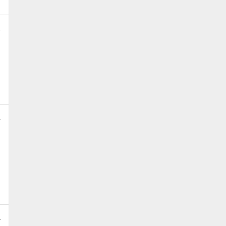
.
.
.