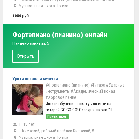
Музыкальная школа Нотика
1000
руб.
Фортепиано (пианино) онлайн
Найдено занятий: 5
Открыть
Уроки вокала и музыки
#Фортепиано (пианино)
#Гитара
#Ударные
инструменты
#Академический вокал
#Хоровое пение
Ищите обучение вокалу или игре на
гитаре? GO GO GO! Сегодня школа "Н ...
Прием: идет
1–18 лет
г. Киевский, рабочий посёлок Киевский, 5
Музыкальная школа Нотика