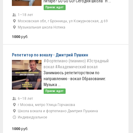
гитаре? GO GO GO! Сегодня школа "Н ...
Прием: идет
1–18 лет
Московская обл, г Бронницы, ул Кожурновская, д 69
Музыкальная школа Нотика
1000
руб.
Репетитор по вокалу - Дмитрий Пушкин
#Фортепиано (пианино)
#Эстрадный
вокал
#Академический вокал
Занимаюсь репетиторством по
направлению - вокал Образование:
Музыка ...
Прием: идет
6–18 лет
г Москва, метро Улица Горчакова
Школа вокала и фортепиано Дмитрия Пушкина
Индивидуальное
1000
руб.