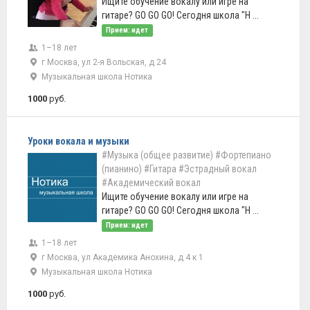
Ищите обучение вокалу или игре на
гитаре? GO GO GO! Сегодня школа "Н ...
Прием: идет
1–18 лет
г Москва, ул 2-я Вольская, д 24
Музыкальная школа Нотика
1000
руб.
Уроки вокала и музыки
#Музыка (общее развитие)
#Фортепиано
(пианино)
#Гитара
#Эстрадный вокал
#Академический вокал
Ищите обучение вокалу или игре на
гитаре? GO GO GO! Сегодня школа "Н ...
Прием: идет
1–18 лет
г Москва, ул Академика Анохина, д 4 к 1
Музыкальная школа Нотика
1000
руб.