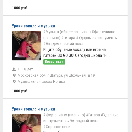
1000
руб.
Уроки вокала и музыки
#Музыка (общее развитие)
#Фортепиано
(пианино)
#Гитара
#Ударные инструменты
#Академический вокал
Ищите обучение вокалу или игре на
гитаре? GO GO GO! Сегодня школа "Н ...
Прием: идет
1–18 лет
Московская обл, г Шатура, ул Школьная, д 19
Музыкальная школа Нотика
1000
руб.
Уроки вокала и музыки
#Фортепиано (пианино)
#Гитара
#Ударные
инструменты
#Эстрадный вокал
#Хоровое пение