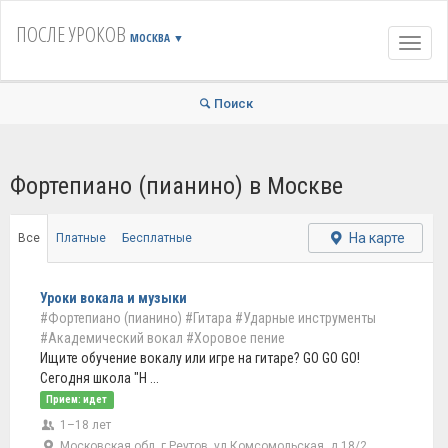
ПОСЛЕ УРОКОВ
МОСКВА
▼
Навиг
Поиск
Фортепиано (пианино) в Москве
На карте
Все
Платные
Бесплатные
Уроки вокала и музыки
#Фортепиано (пианино)
#Гитара
#Ударные инструменты
#Академический вокал
#Хоровое пение
Ищите обучение вокалу или игре на гитаре? GO GO GO!
Сегодня школа "Н ...
Прием: идет
1–18 лет
Московская обл, г Реутов, ул Комсомольская, д 18/2