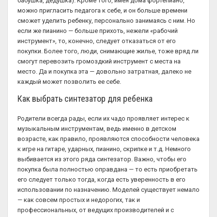
бабушка, дедушка). Кроме того, имея дома фортепиано,
можно пригласить педагога к себе, и он больше времени
сможет уделить ребенку, персонально занимаясь с ним. Но
если же пианино — больше прихоть, нежели «рабочий
инструмент», то, конечно, следует отказаться от его
покупки. Более того, люди, снимающие жилье, тоже вряд ли
смогут перевозить громоздкий инструмент с места на
место. Да и покупка эта — довольно затратная, далеко не
каждый может позволить ее себе.
Как выбрать синтезатор для ребенка
Родители всегда рады, если их чадо проявляет интерес к
музыкальным инструментам, ведь именно в детском
возрасте, как правило, проявляются способности человека
к игре на гитаре, ударных, пианино, скрипке и т.д. Немного
выбивается из этого ряда синтезатор. Важно, чтобы его
покупка была полностью оправдана — то есть приобретать
его следует только тогда, когда есть уверенность в его
использовании по назначению. Моделей существует немало
— как совсем простых и недорогих, так и
профессиональных, от ведущих производителей и с