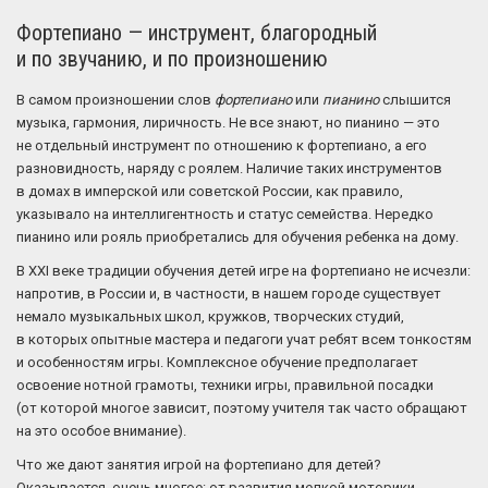
Фортепиано — инструмент, благородный
и по звучанию, и по произношению
В самом произношении слов
фортепиано
или
пианино
слышится
музыка, гармония, лиричность. Не все знают, но пианино — это
не отдельный инструмент по отношению к фортепиано, а его
разновидность, наряду с роялем. Наличие таких инструментов
в домах в имперской или советской России, как правило,
указывало на интеллигентность и статус семейства. Нередко
пианино или рояль приобретались для обучения ребенка на дому.
В XXI веке традиции обучения детей игре на фортепиано не исчезли:
напротив, в России и, в частности, в нашем городе существует
немало музыкальных школ, кружков, творческих студий,
в которых опытные мастера и педагоги учат ребят всем тонкостям
и особенностям игры. Комплексное обучение предполагает
освоение нотной грамоты, техники игры, правильной посадки
(от которой многое зависит, поэтому учителя так часто обращают
на это особое внимание).
Что же дают занятия игрой на фортепиано для детей?
Оказывается, очень многое: от развития мелкой моторики