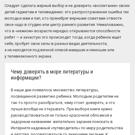
Следует сделать верный выбор и не доверить «воспитание» своих
детей гаджетам и телевидению: это распространенная ошибка тех
молодых мам и пап, кто пренебрег верными советами отвести
свое чадо в студию или центр раннего развития. Немаловажно,
что в «нежном» возрасте нередко открываются способности
ребят — и зачастую это происходит тогда, когда ребенок ищет
себя, пробует свои силы в разных видах деятельности,
а не находится под вечной опекой мамушек и нянюшек или
у телевизионного экрана.
Чему доверять в море литературы и
информации?
В наши дни появилось множество литературы,
посвященной развитию ребенка. Молодым родителям не
так-то просто разобраться, чему стоит доверять, а что
лучше вообще не открывать. При выборе книги нужно
руководствоваться не только красочной обложкой и
задорным названием: желательно заранее поискать в
Интернете надежный «путеводитель» по миру родительства
и детства, посоветоваться со знающими людьми. К