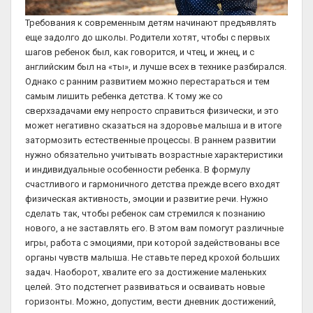
Требования к современным детям начинают предъявлять
еще задолго до школы. Родители хотят, чтобы с первых
шагов ребенок был, как говорится, и чтец, и жнец, и с
английским был на «ты», и лучше всех в технике разбирался.
Однако с ранним развитием можно перестараться и тем
самым лишить ребенка детства. К тому же со
сверхзадачами ему непросто справиться физически, и это
может негативно сказаться на здоровье малыша и в итоге
затормозить естественные процессы. В раннем развитии
нужно обязательно учитывать возрастные характеристики
и индивидуальные особенности ребенка. В формулу
счастливого и гармоничного детства прежде всего входят
физическая активность, эмоции и развитие речи. Нужно
сделать так, чтобы ребенок сам стремился к познанию
нового, а не заставлять его. В этом вам помогут различные
игры, работа с эмоциями, при которой задействованы все
органы чувств малыша. Не ставьте перед крохой больших
задач. Наоборот, хвалите его за достижение маленьких
целей. Это подстегнет развиваться и осваивать новые
горизонты. Можно, допустим, вести дневник достижений,