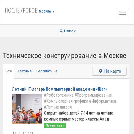
ПОСЛЕ УРОКОВ
МОСКВА
▼
Навиг
Поиск
Техническое конструирование в Москве
На карте
Все
Платные
Бесплатные
Летний IT-лагерь Компьютерной академии «Шаг»
#Робототехника
#Программирование
#Компьютерная графика
#Информатика
#Летние лагеря
Открыт набор детей 7-14 лет на летние
компьютерные мастер-классы Акад ...
Прием: идет
7–15 лет