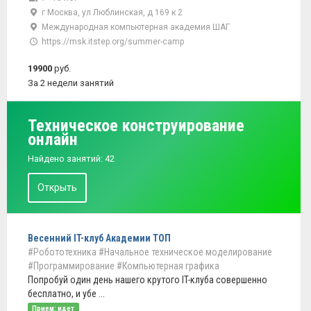
г Москва, ул Люблинская, д 169 к 2
Международная компьютерная академия ШАГ
https://msk.itstep.org/summer-camp
19900
руб.
За 2 недели занятий
Техническое конструирование
онлайн
Найдено занятий: 42
Открыть
Весенний IT-клуб Академии ТОП
#Робототехника
#Начальное техническое моделирование
#Программирование
#Компьютерная графика
Попробуй один день нашего крутого IT-клуба совершенно
бесплатно, и убе ...
Прием: идет