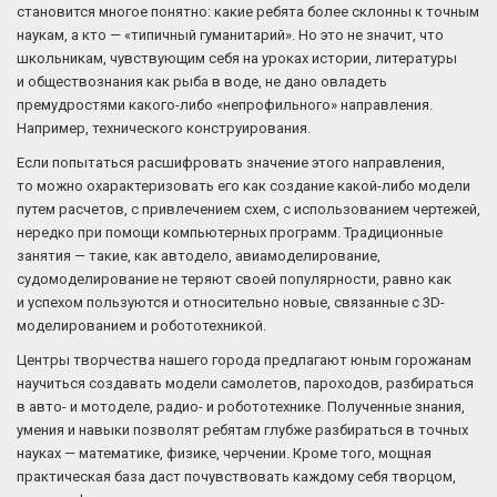
становится многое понятно: какие ребята более склонны к точным
наукам, а кто — «типичный гуманитарий». Но это не значит, что
школьникам, чувствующим себя на уроках истории, литературы
и обществознания как рыба в воде, не дано овладеть
премудростями какого-либо «непрофильного» направления.
Например, технического конструирования.
Если попытаться расшифровать значение этого направления,
то можно охарактеризовать его как создание какой-либо модели
путем расчетов, с привлечением схем, с использованием чертежей,
нередко при помощи компьютерных программ. Традиционные
занятия — такие, как автодело, авиамоделирование,
судомоделирование не теряют своей популярности, равно как
и успехом пользуются и относительно новые, связанные с 3D-
моделированием и робототехникой.
Центры творчества нашего города предлагают юным горожанам
научиться создавать модели самолетов, пароходов, разбираться
в авто- и мотоделе, радио- и робототехнике. Полученные знания,
умения и навыки позволят ребятам глубже разбираться в точных
науках — математике, физике, черчении. Кроме того, мощная
практическая база даст почувствовать каждому себя творцом,