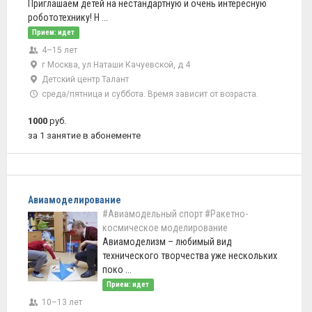
Приглашаем детей на нестандартную и очень интересную
робототехнику! Н ...
Прием: идет
4–15 лет
г Москва, ул Наташи Качуевской, д 4
Детский центр Талант
среда/пятница и суббота. Время зависит от возраста.
1000
руб.
за 1 занятие в абонементе
Авиамоделирование
#Авиамодельный спорт
#Ракетно-
космическое моделирование
Авиамоделизм – любимый вид
технического творчества уже нескольких
поко ...
Прием: идет
10–13 лет