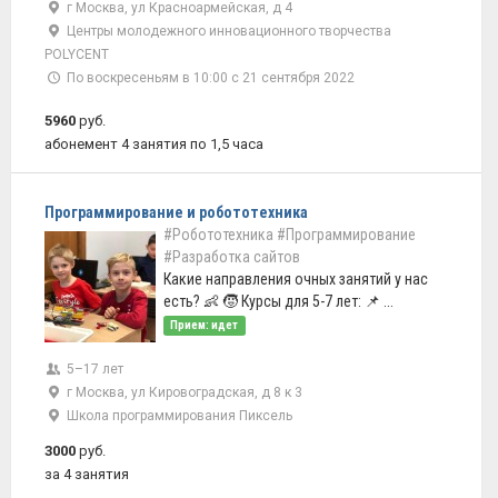
г Москва, ул Красноармейская, д 4
Центры молодежного инновационного творчества
POLYCENT
По воскресеньям в 10:00 с 21 сентября 2022
5960
руб.
абонемент 4 занятия по 1,5 часа
Программирование и робототехника
#Робототехника
#Программирование
#Разработка сайтов
Какие направления очных занятий у нас
есть? 👶 🧒 Курсы для 5-7 лет: 📌 ...
Прием: идет
5–17 лет
г Москва, ул Кировоградская, д 8 к 3
Школа программирования Пиксель
3000
руб.
за 4 занятия