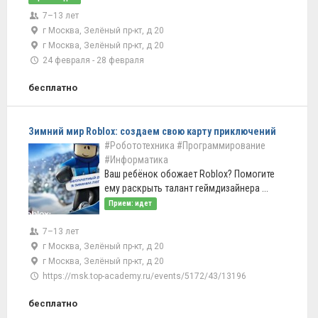
7–13 лет
г Москва, Зелёный пр-кт, д 20
г Москва, Зелёный пр-кт, д 20
24 февраля - 28 февраля
бесплатно
Зимний мир Roblox: создаем свою карту приключений
#Робототехника
#Программирование
#Информатика
Ваш ребёнок обожает Roblox? Помогите
ему раскрыть талант геймдизайнера ...
Прием: идет
7–13 лет
г Москва, Зелёный пр-кт, д 20
г Москва, Зелёный пр-кт, д 20
https://msk.top-academy.ru/events/5172/43/13196
бесплатно