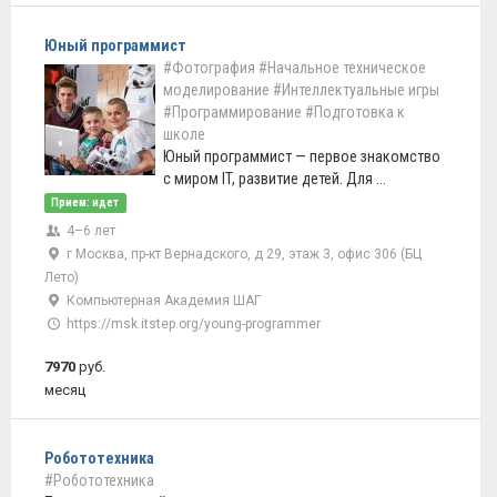
Юный программист
#Фотография
#Начальное техническое
моделирование
#Интеллектуальные игры
#Программирование
#Подготовка к
школе
Юный программист — первое знакомство
с миром IT, развитие детей. Для ...
Прием: идет
4–6 лет
г Москва, пр-кт Вернадского, д 29, этаж 3, офис 306 (БЦ
Лето)
Компьютерная Академия ШАГ
https://msk.itstep.org/young-programmer
7970
руб.
месяц
Робототехника
#Робототехника