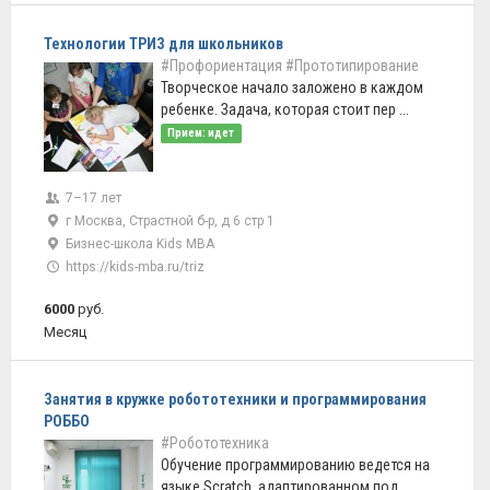
Технологии ТРИЗ для школьников
#Профориентация
#Прототипирование
Творческое начало заложено в каждом
ребенке. Задача, которая стоит пер ...
Прием: идет
7–17 лет
г Москва, Страстной б-р, д 6 стр 1
Бизнес-школа Kids MBA
https://kids-mba.ru/triz
6000
руб.
Месяц
Занятия в кружке робототехники и программирования
РОББО
#Робототехника
Обучение программированию ведется на
языке Scratch, адаптированном под ...