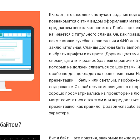
Бывает, что школьник получает задание подго
познакомится с этим видом оформления матер
предлагаем несколько советов. Любая презен
начинается с титульного слайда. Он, как прав
наименование учебного заведения и ФИО докла
заключительная. Слайды должны быть выполн
выбрать шрифты и их цвета. Другими цветам
сноски, цитаты и разнообразный справочный 
который не должен сливаться со шрифтами. Я
особенно для докладов на серьезные темы. Н
презентации — белый или светлый. Изображен
содержание. Старайтесь композиционно оформл
хорошо просматривались на проекторе из лю
могут сочетаться с текстом или чередоватьс
презентацию, как правило, фразой «спасибо з
характера.
 байтом?
Бит и байт — это понятия, знакомые каждому п