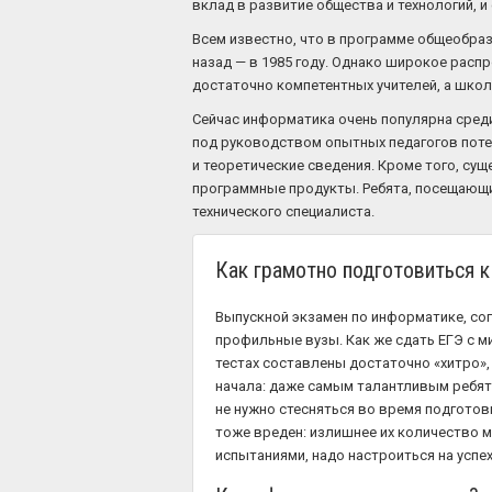
вклад в развитие общества и технологий, и
Всем известно, что в программе общеобра
назад — в 1985 году. Однако широкое расп
достаточно компетентных учителей, а шко
Сейчас информатика очень популярна среди
под руководством опытных педагогов поте
и теоретические сведения. Кроме того, су
программные продукты. Ребята, посещающие
технического специалиста.
Как грамотно подготовиться 
Выпускной экзамен по информатике, сог
профильные вузы. Как же сдать ЕГЭ с м
тестах составлены достаточно «хитро», 
начала: даже самым талантливым ребят
не нужно стесняться во время подготов
тоже вреден: излишнее их количество мо
испытаниями, надо настроиться на успех