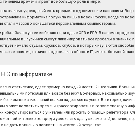
 с течением времени играет все большую роль в мире.
зовательных учреждений есть предмет с одноименным названием. Впер
ространение информатика получила лишь в новой России, когда по нов
лы стали массово оснащаться персональными компьютерами.
 ребят. Зачастую ее выбирают при сдаче ОГЭ и ЕГЭ. В нашем городе ес
нциальные выпускники смогут ликвидировать все пробелы в знаниях, 
ществует немало студий, кружков, клубов, в которых изучаются спосо
 такие занятия, отлично подкованы в области IT, имеют большой шанс 
к ЕГЭ по информатике
ласно статистике, сдает примерно каждый десятый школьник. Большин
инимальными потерями или вовсе без них? Во-первых, максимально изуч
и без комплексных знаний нельзя надеяться на успех. Во-вторых, начина
ам может не хватить времени «рассортировать» в голове сложную инфо
ки консультироваться с учителем или просить о помощи репетитора. С
жет пойти только во вред и усложнить сдачу экзамена. И, конечно, пер
 и не дать волнению повлиять на итоговый результат.