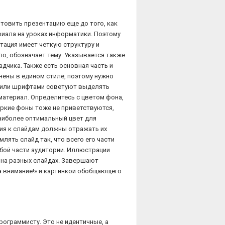
товить презентацию еще до того, как
иала на уроках информатики. Поэтому
тация имеет четкую структуру и
ило, обозначает тему. Указывается также
дчика. Также есть основная часть и
ены в едином стиле, поэтому нужно
и или шрифтами советуют выделять
материал. Определитесь с цветом фона,
ркие фоны тоже не приветствуются,
аиболее оптимальный цвет для
ия к слайдам должны отражать их
ять слайд так, что всего его части
бой части аудитории. Иллюстрации
я на разных слайдах. Завершают
а внимание!» и картинкой обобщающего
рограммисту. Это не идентичные, а