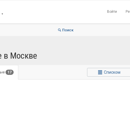
Войти
Ре
▼
Поиск
е в Москве
Списком
ные
17