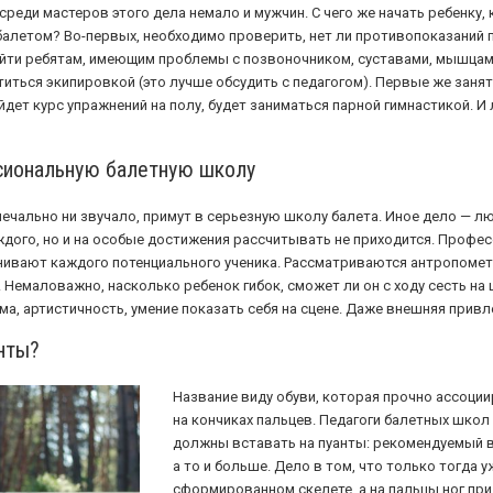
реди мастеров этого дела немало и мужчин. С чего же начать ребенку,
алетом? Во-первых, необходимо проверить, нет ли противопоказаний п
йти ребятам, имеющим проблемы с позвоночником, суставами, мышцами
титься экипировкой (это лучше обсудить с педагогом). Первые же заня
дет курс упражнений на полу, будет заниматься парной гимнастикой. И
сиональную балетную школу
 печально ни звучало, примут в серьезную школу балета. Иное дело — 
ждого, но и на особые достижения рассчитывать не приходится. Профе
нивают каждого потенциального ученика. Рассматриваются антропомет
п. Немаловажно, насколько ребенок гибок, сможет ли он с ходу сесть на
ма, артистичность, умение показать себя на сцене. Даже внешняя привл
анты?
Название виду обуви, которая прочно ассоции
на кончиках пальцев. Педагоги балетных школ 
должны вставать на пуанты: рекомендуемый во
а то и больше. Дело в том, что только тогда 
сформированном скелете, а на пальцы ног при