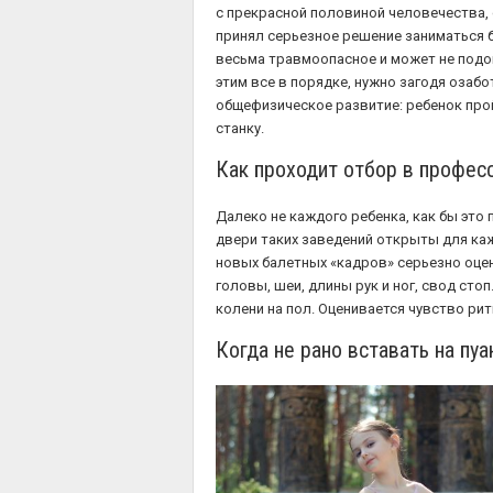
с прекрасной половиной человечества, с
принял серьезное решение заниматься б
весьма травмоопасное и может не подо
этим все в порядке, нужно загодя озабо
общефизическое развитие: ребенок прой
станку.
Как проходит отбор в профес
Далеко не каждого ребенка, как бы это
двери таких заведений открыты для ка
новых балетных «кадров» серьезно оце
головы, шеи, длины рук и ног, свод сто
колени на пол. Оценивается чувство рит
Когда не рано вставать на пу