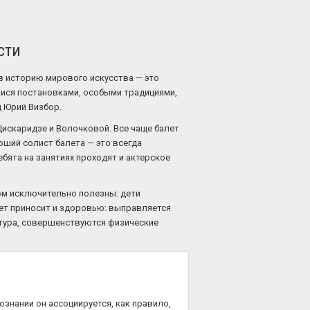
сти
в историю мирового искусства — это
имися постановками, особыми традициями,
д Юрий Визбор.
Цискаридзе и Волочковой. Все чаще балет
оший солист балета — это всегда
бята на занятиях проходят и актерское
ом исключительно полезны: дети
лет приносит и здоровью: выправляется
атура, совершенствуются физические
ознании он ассоциируется, как правило,