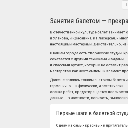
1
Занятия балетом — прекр
В отечественной культуре балет занимает 
и Уланова, и Красавина, и Плисецкая, и м
настоящими мастерами. Действительно, «в 
В нашем городе есть творческие студии, к
сочетается с другими техниками и видами 
и классный артист, который не оставит ра
мастерство как неотъемлемый элемент пр
Даже не являясь тонким знатоком балета и
гармонично — и физически, и эстетически 
осанка ребят, предотвращается плоскосто
данные — в частности, ловкость, выносливо
Первые шаги в балетной студ
Одним из самых красивых и притягательн