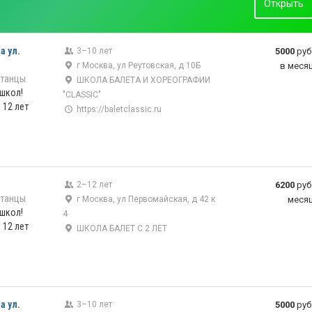
Открыть
а ул.
3–10 лет
5000
руб
г Москва, ул Реутовская, д 10Б
в меся
 танцы
ШКОЛА БАЛЕТА И ХОРЕОГРАФИИ
 школ!
"CLASSIC"
 12 лет
https://baletclassic.ru
)
2–12 лет
6200
руб
 танцы
г Москва, ул Первомайская, д 42 к
меся
 школ!
4
 12 лет
ШКОЛА БАЛЕТ С 2 ЛЕТ
а ул.
3–10 лет
5000
руб