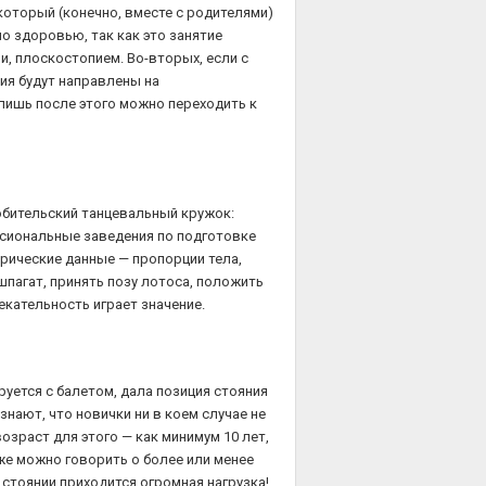
 который (конечно, вместе с родителями)
о здоровью, так как это занятие
, плоскостопием. Во-вторых, если с
тия будут направлены на
 лишь после этого можно переходить к
любительский танцевальный кружок:
ссиональные заведения по подготовке
рические данные — пропорции тела,
 шпагат, принять позу лотоса, положить
екательность играет значение.
руется с балетом, дала позиция стояния
знают, что новички ни в коем случае не
зраст для этого — как минимум 10 лет,
уже можно говорить о более или менее
 стоянии приходится огромная нагрузка!