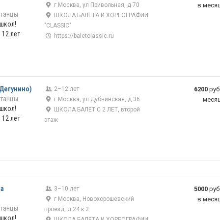
г Москва, ул Привольная, д 70
в меся
 танцы
ШКОЛА БАЛЕТА И ХОРЕОГРАФИИ
 школ!
"CLASSIC"
 12 лет
https://baletclassic.ru
 Дегунино)
2–12 лет
6200
руб
 танцы
г Москва, ул Дубнинская, д 36
меся
 школ!
ШКОЛА БАЛЕТ С 2 ЛЕТ, второй
 12 лет
этаж
на
3–10 лет
5000
руб
г Москва, Новохорошевский
в меся
 танцы
проезд, д 24 к 2
 школ!
ШКОЛА БАЛЕТА И ХОРЕОГРАФИИ