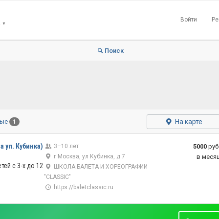
Войти
Ре
▼
Поиск
На карте
ные
1
а ул. Кубинка)
3–10 лет
5000
руб
г Москва, ул Кубинка, д 7
в меся
тей с 3-х до 12
ШКОЛА БАЛЕТА И ХОРЕОГРАФИИ
"CLASSIC"
https://baletclassic.ru