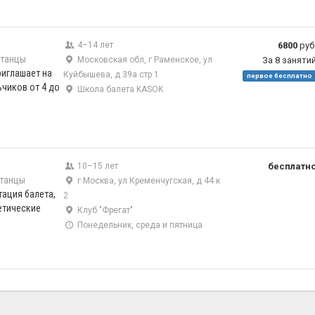
4–14 лет
6800
руб
 танцы
Московская обл, г Раменское, ул
За 8 заняти
риглашает на
Куйбышева, д 39а стр 1
первое бесплатно
ьчиков от 4 до
Школа балета KASOK
10–15 лет
бесплатн
танцы
г Москва, ул Кременчугская, д 44 к
ация балета,
2
етические
Клуб "Фрегат"
Понедельник, среда и пятница