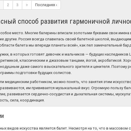
2
3
>
Последняя ›
асный способ развития гармоничной лично
особое место. Многие балерины вписали золотыми буквами свои имена 
ногие другие. Россия всегда славилась своей балетной школой, выдающ
области балета мы впереди планеты всей», как пел замечательный бар
ружки, в которых готовят девочек и мальчиков — будущих наследников 
— ритмикой, классическим и джазовым танцами, йогой, акробатикой. Хор
внодушным даже самого взыскательного зрителя и ценителя. Поэтому ре
ограммы подготовки будущих солистов.
ли медицинским работником, можно понять, что занятия этим искусств
— развиваются, им прививается музыкальный вкус. Огромную пользу ба
пие, развивается сердечно-сосудистая и дыхательная системы, мускул
сть, сила, координация.
ии
ых видов искусства является балет. Несмотря на то, что в массовом с