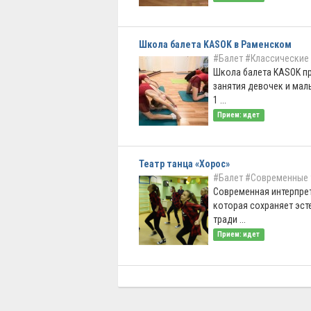
Школа балета KASOK в Раменском
#Балет
#Классические
Школа балета KASOK п
занятия девочек и мал
1 ...
Прием: идет
Театр танца «Хорос»
#Балет
#Современные 
Современная интерпрет
которая сохраняет эст
тради ...
Прием: идет