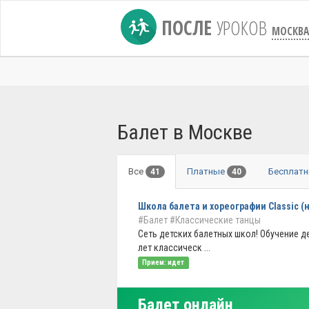
ПОСЛЕ
УРОКОВ
МОСКВА
Балет в Москве
Все
Платные
Бесплат
41
40
Школа балета и хореографии Classic (н
#Балет
#Классические танцы
Сеть детских балетных школ! Обучение де
лет классическ ...
Прием: идет
Балет онлайн