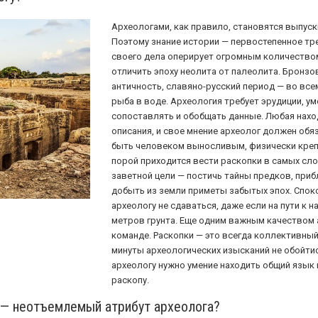
Археологами, как правило, становятся выпуск
Поэтому знание истории — первостепенное тр
своего дела оперирует огромным количеством
отличить эпоху неолита от палеолита. Бронзо
античность, славяно-русский период — во всем
рыба в воде. Археология требует эрудиции, ум
сопоставлять и обобщать данные. Любая нахо
описания, и свое мнение археолог должен обя
быть человеком выносливым, физически креп
порой приходится вести раскопки в самых сло
заветной цели — постичь тайны предков, при
добыть из земли приметы забытых эпох. Спо
археологу не сдаваться, даже если на пути к 
метров грунта. Еще одним важным качеством 
команде. Раскопки — это всегда коллективный
минуты археологических изысканий не обойтис
археологу нужно умение находить общий язык
раскопу.
 — неотъемлемый атрибут археолога?