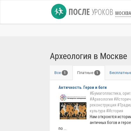
ПОСЛЕ
УРОКОВ
МОСКВА
Археология в Москве
Все
Платные
Бесплатны
1
1
Античность. Герои и боги
#Бумагопластика, ори
#Археология
#Историч
реконструкция
#Тради
культура
#История
Нам откроются истори
античных богов и герое
по ...