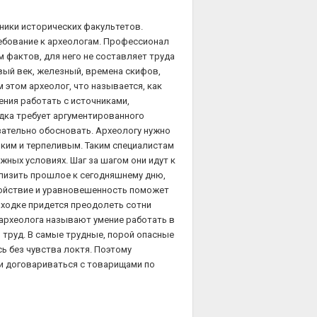
ники исторических факультетов.
ебование к археологам. Профессионал
 фактов, для него не составляет труда
вый век, железный, времена скифов,
 этом археолог, что называется, как
ения работать с источниками,
дка требует аргументированного
зательно обосновать. Археологу нужно
ким и терпеливым. Таким специалистам
жных условиях. Шаг за шагом они идут к
близить прошлое к сегодняшнему дню,
койствие и уравновешенность поможет
находке придется преодолеть сотни
археолога называют умение работать в
 труд. В самые трудные, порой опасные
ь без чувства локтя. Поэтому
 и договариваться с товарищами по