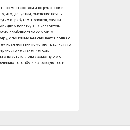
ть со множеством инструментов в
но, что, допустим, рыхление почвы
другим атрибутом. Пожалуй, самым
видную лопатку. Она «славится»
 этим особенностям ее можно
меру, с помощью нее снимается почва с
 тем края лопатки помогают расчистить
верхность не станет четкой.
ию пласта или едва заметную его
асчищают столбы и используют ее в