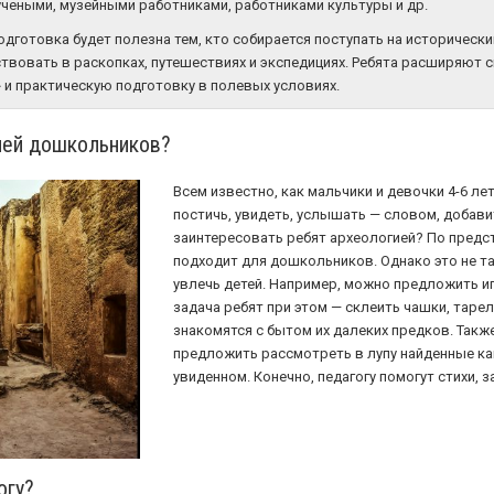
чеными, музейными работниками, работниками культуры и др.
готовка будет полезна тем, кто собирается поступать на исторический
ствовать в раскопках, путешествиях и экспедициях. Ребята расширяют 
 и практическую подготовку в полевых условиях.
ией дошкольников?
Всем известно, как мальчики и девочки 4-6 ле
постичь, увидеть, услышать — словом, добави
заинтересовать ребят археологией? По предст
подходит для дошкольников. Однако это не та
увлечь детей. Например, можно предложить иг
задача ребят при этом — склеить чашки, тарел
знакомятся с бытом их далеких предков. Та
предложить рассмотреть в лупу найденные ка
увиденном. Конечно, педагогу помогут стихи, за
огу?