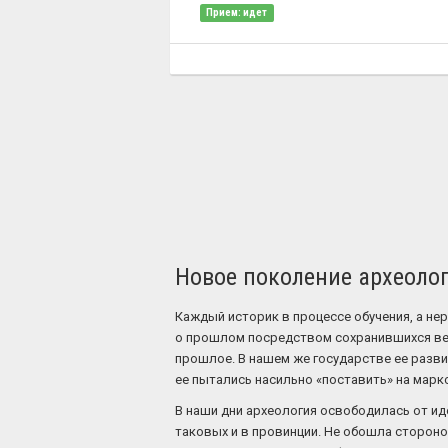
Прием: идет
Новое поколение археолог
Каждый историк в процессе обучения, а не
о прошлом посредством сохранившихся ве
прошлое. В нашем же государстве ее разви
ее пытались насильно «поставить» на марк
В наши дни археология освободилась от и
таковых и в провинции. Не обошла сторон