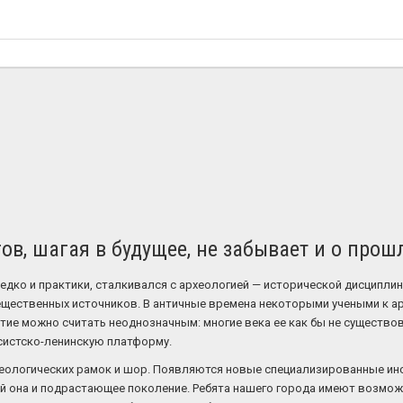
ов, шагая в будущее, не забывает и о прош
редко и практики, сталкивался с археологией — исторической дисципли
щественных источников. В античные времена некоторыми учеными к а
тие можно считать неоднозначным: многие века ее как бы не существов
систско-ленинскую платформу.
деологических рамок и шор. Появляются новые специализированные инс
ой она и подрастающее поколение. Ребята нашего города имеют возмож