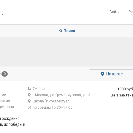
Войти
Ре
▼
Поиск
На карте
е
0
7–11 лет
1000
руб
гами
г Москва, ул Кременчугская, д 13
За 1 заняти
еская
Школа "Интеллектуал"
ционная
по средам 15:30–17:00
и рождения
в, их победы и