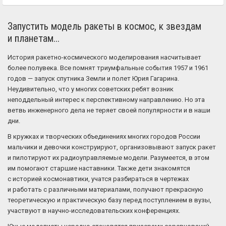
Запустить модель ракеты в космос, к звездам
и планетам...
История ракетно-космического моделирования насчитывает
более полувека. Все помнят триумфальные события 1957 и 1961
годов — запуск спутника Земли и полет Юрия Гагарина.
Неудивительно, что у многих советских ребят возник
неподдельный интерес к перспективному направлению. Но эта
ветвь инженерного дела не теряет своей популярности и в наши
дни.
В кружках и творческих объединениях многих городов России
мальчики и девочки конструируют, организовывают запуск ракет
и пилотируют их радиоуправляемые модели. Разумеется, в этом
им помогают старшие наставники. Также дети знакомятся
с историей космонавтики, учатся разбираться в чертежах
и работать с различными материалами, получают прекрасную
теоретическую и практическую базу перед поступлением в вузы,
участвуют в научно-исследовательских конференциях.