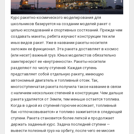
Курс ракетно-космического моделирования для
школьников базируется на создании моделей ракет с
целью исследований и спортивных состязаний. Прежде чем
создавать макеты, ребята изучают конструкции тех или
иных видов ракет. Уже в названии ракеты-носителя
заложен ее функционал. Эта ракета доставляет в космос
(или несет) важный груз. Юных моделистов обязательно
заинтересуют ее «внутренности». Ракеты-носители
разделяют по числу ступеней. Каждая ступень
представляет собой отдельную ракету, имеющую
автономный двигатель и топливный отсек. Так,
многоступенчатая ракета получила такое название в связи
с наличием нескольких степеней в конструкции. Чем дальше
ракета удаляется от Земли, тем меньше остается топлива.
Когда в одной из ступеней горючее иссякает, топливный
бак «отпочковывается» и топливо зажигается в следующей
ступени. Ракета становится более легкой и продолжает
держать заданный курс. Задача последней ступени —
вывести полезный груз на орбиту, после чего ее миссия