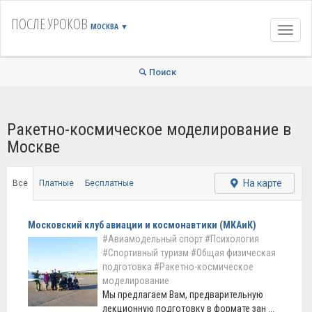
ПОСЛЕ УРОКОВ
МОСКВА
▼
Навиг
Поиск
Ракетно-космическое моделирование в
Москве
На карте
Все
Платные
Бесплатные
Московский клуб авиации и космонавтики (МКАиК)
#Авиамодельный спорт
#Психология
#Спортивный туризм
#Общая физическая
подготовка
#Ракетно-космическое
моделирование
Мы предлагаем Вам, предварительную
лекционную подготовку в формате зан ...