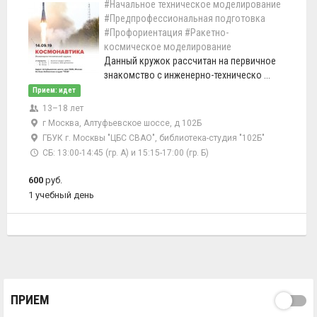
#Начальное техническое моделирование
#Предпрофессиональная подготовка
#Профориентация
#Ракетно-
космическое моделирование
Данный кружок рассчитан на первичное
знакомство с инженерно-техническо ...
Прием: идет
13–18 лет
г Москва, Алтуфьевское шоссе, д 102Б
ГБУК г. Москвы "ЦБС СВАО", библиотека-студия "102Б"
СБ: 13:00-14:45 (гр. А) и 15:15-17:00 (гр. Б)
600
руб.
1 учебный день
ПРИЕМ