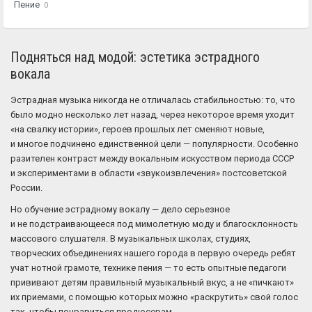
Пение
0
Подняться над модой: эстетика эстрадного
вокала
Эстрадная музыка никогда не отличалась стабильностью: то, что
было модно несколько лет назад, через некоторое время уходит
«на свалку истории», героев прошлых лет сменяют новые,
и многое подчинено единственной цели — популярности. Особенно
разителен контраст между вокальным искусством периода СССР
и экспериментами в области «звукоизвлечения» постсоветской
России.
Но обучение эстрадному вокалу — дело серьезное
и не подстраивающееся под мимолетную моду и благосклонность
массового слушателя. В музыкальных школах, студиях,
творческих объединениях нашего города в первую очередь ребят
учат нотной грамоте, технике пения — то есть опытные педагоги
прививают детям правильный музыкальный вкус, а не «пичкают»
их приемами, с помощью которых можно «раскрутить» свой голос
так, чтобы понравиться продюсерам.