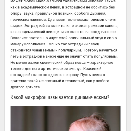
может любой мало-мальски талантливый человек. Также
как в академическом пении, в эстрадном не обойтись без
опоры звука, правильной позиции, особого дыхания,
певческих навыков. Диапазон технических приемов очень
широк. Эстрадный исполнитель не скован рамками канона,
как академический певец или исполнитель народных песен.
Вокалист постоянно ищет свой оригинальный звук и свою
манеру исполнения. Только так эстрадный певец
становится узнаваемым и популярным. Поэтому научиться
петь в эстрадной манере еще не значит стать популярным.
Не менее важен сценический образ певца — характерное
только для него артистическое амплуа. Красивый
эстрадный голос рождается не сразу. Пусть певца к
зрителю такой же сложный и тернистый, как у любого
другого артиста.
Какой микрофон называется динамическим?