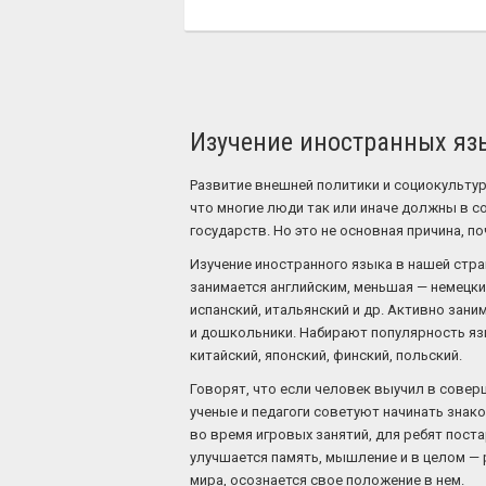
Изучение иностранных язы
Развитие внешней политики и социокультур
что многие люди так или иначе должны в 
государств. Но это не основная причина, по
Изучение иностранного языка в нашей стр
занимается английским, меньшая — немецки
испанский, итальянский и др. Активно зан
и дошкольники. Набирают популярность язы
китайский, японский, финский, польский.
Говорят, что если человек выучил в совер
ученые и педагоги советуют начинать знак
во время игровых занятий, для ребят пост
улучшается память, мышление и в целом — 
мира, осознается свое положение в нем.