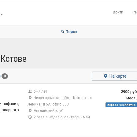
Войти
Ре
▼
Поиск
 Кстове
На карте
е
0
6–7 лет
2900
руб
Нижегородская обл, г Кстово, пл
меся
: алфавит,
Ленина, д 5А, офис 603
первое бесплатно
словарного
Английский клуб
2 раза в неделю, сентябрь - май