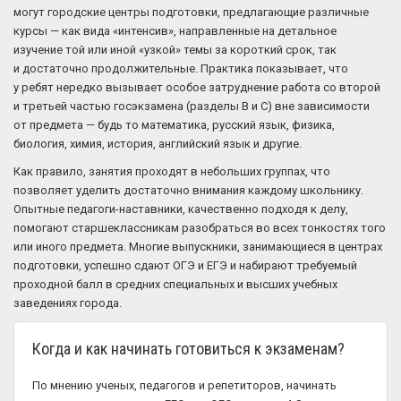
могут городские центры подготовки, предлагающие различные
курсы — как вида «интенсив», направленные на детальное
изучение той или иной «узкой» темы за короткий срок, так
и достаточно продолжительные. Практика показывает, что
у ребят нередко вызывает особое затруднение работа со второй
и третьей частью госэкзамена (разделы B и C) вне зависимости
от предмета — будь то математика, русский язык, физика,
биология, химия, история, английский язык и другие.
Как правило, занятия проходят в небольших группах, что
позволяет уделить достаточно внимания каждому школьнику.
Опытные педагоги-наставники, качественно подходя к делу,
помогают старшеклассникам разобраться во всех тонкостях того
или иного предмета. Многие выпускники, занимающиеся в центрах
подготовки, успешно сдают ОГЭ и ЕГЭ и набирают требуемый
проходной балл в средних специальных и высших учебных
заведениях города.
Когда и как начинать готовиться к экзаменам?
По мнению ученых, педагогов и репетиторов, начинать