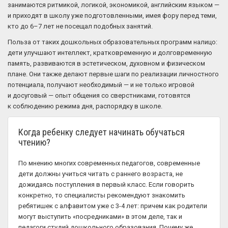
занимаются ритмикой, логикой, экономикой, английским языком —
и приходят в школу уже подготовленными, имея фору перед теми,
кто до 6–7 лет не посещал подобных занятий.
Польза от таких дошкольных образовательных программ налицо:
дети улучшают интеллект, кратковременную и долговременную
память, развиваются в эстетическом, духовном и физическом
плане. Они также делают первые шаги по реализации личностного
потенциала, получают необходимый — и не только игровой
и досуговый — опыт общения со сверстниками, готовятся
к соблюдению режима дня, распорядку в школе.
Когда ребенку следует начинать обучаться
чтению?
По мнению многих современных педагогов, современные
дети должны учиться читать с раннего возраста, не
дожидаясь поступления в первый класс. Если говорить
конкретно, то специалисты рекомендуют знакомить
ребятишек с алфавитом уже с 3-4 лет: причем как родители
могут выступить «посредниками» в этом деле, так и
педагоги студий дошкольного образования. Почему же