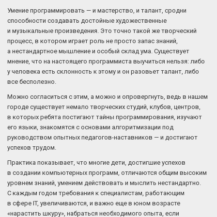
Умение программировать — и мастерство, и талант, сродни
способности создавать достойные художественные
и музыкальные произведения. Это точно такой же творческий
процесс, в котором играет роль не просто запас знаний,
а нестандартное мышление и особый склад ума. Существует
мнение, что на настоящего программиста выучиться нельзя: либо
у человека есть склонность к этому и он разовьет талант, либо
все бесполезно.
Можно согласиться с этим, а можно и опровергнуть, ведь в нашем
городе существует немало творческих студий, клубов, центров,
в которых ребята постигают тайны программирования, изучают
его языки, знакомятся с основами алгоритмизации под
руководством опытных педагогов-наставников — и достигают
успехов трудом.
Практика показывает, что многие дети, достигшие успехов
в создании компьютерных программ, отличаются общим высоким
уровнем знаний, умением действовать и мыслить нестандартно.
С каждым годом требования к специалистам, работающим
в сфере IT, увеличиваются, и важно еще в юном возрасте
«нарастить шкуру», набраться необходимого опыта, если