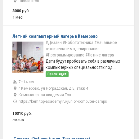
Школа itrob
3000
руб.
1 мес
Летний компьютерный лагерь в Кемерово
#Дизайн
#Робототехника
#Начальное
техническое моделирование
#Программирование
#Летние лагеря
Дети будут пробовать себя в различных
компьютерных специальностях под ...
Прием: идет
7–14 лет
г Кемерово, ул Ноградская, д 5, этаж 4
Компьютерная академия Топ
https://kem.top-academy.ru/junior-computer-camps
10310
руб.
смена