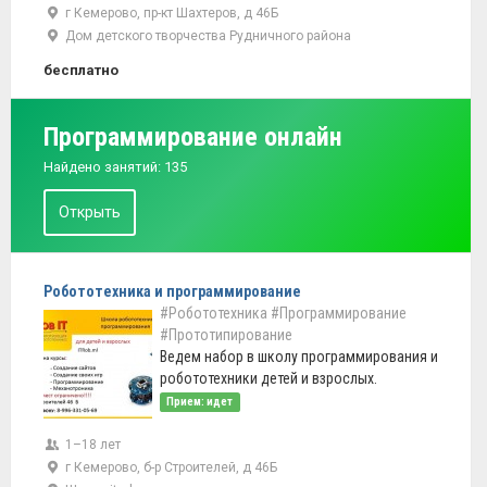
г Кемерово, пр-кт Шахтеров, д 46Б
Дом детского творчества Рудничного района
бесплатно
Программирование онлайн
Найдено занятий: 135
Открыть
Робототехника и программирование
#Робототехника
#Программирование
#Прототипирование
Ведем набор в школу программирования и
робототехники детей и взрослых.
Прием: идет
1–18 лет
г Кемерово, б-р Строителей, д 46Б