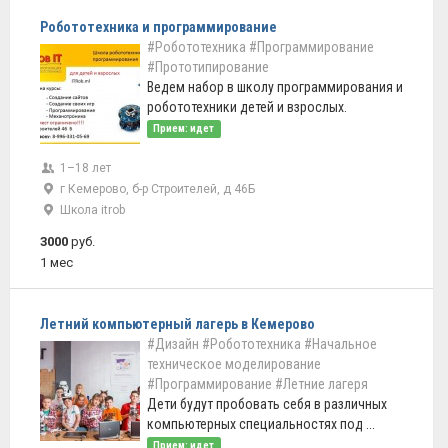
Робототехника и программирование
#Робототехника
#Программирование
#Прототипирование
Ведем набор в школу программирования и
робототехники детей и взрослых.
Прием: идет
1–18 лет
г Кемерово, б-р Строителей, д 46Б
Школа itrob
3000
руб.
1 мес
Летний компьютерный лагерь в Кемерово
#Дизайн
#Робототехника
#Начальное
техническое моделирование
#Программирование
#Летние лагеря
Дети будут пробовать себя в различных
компьютерных специальностях под ...
Прием: идет