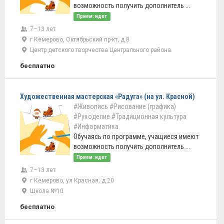
возможность получить дополнитель ...
Прием: идет
7–13 лет
г Кемерово, Октябрьский пр-кт, д 8
Центр детского творчества Центрального района
бесплатно
Художественная мастерская «Радуга» (на ул. Красной)
#Живопись
#Рисование (графика)
#Рукоделие
#Традиционная культура
#Информатика
Обучаясь по программе, учащиеся имеют
возможность получить дополнитель ...
Прием: идет
7–13 лет
г Кемерово, ул Красная, д 20
Школа №10
бесплатно