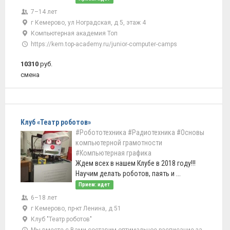
7–14 лет
г Кемерово, ул Ноградская, д 5, этаж 4
Компьютерная академия Топ
https://kem.top-academy.ru/junior-computer-camps
10310
руб.
смена
Клуб «Театр роботов»
#Робототехника
#Радиотехника
#Основы
компьютерной грамотности
#Компьютерная графика
Ждем всех в нашем Клубе в 2018 году!!!
Научим делать роботов, паять и ...
Прием: идет
6–18 лет
г Кемерово, пр-кт Ленина, д 51
Клуб "Театр роботов"