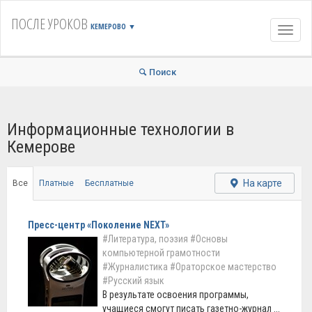
ПОСЛЕ УРОКОВ
КЕМЕРОВО
▼
Навиг
Поиск
Информационные технологии в
Кемерове
На карте
Все
Платные
Бесплатные
Пресс-центр «Поколение NEXT»
#Литература, поэзия
#Основы
компьютерной грамотности
#Журналистика
#Ораторское мастерство
#Русский язык
В результате освоения программы,
учащиеся смогут писать газетно-журнал ...