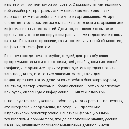
и являются неотъемлемой ее частью. Специалисты-«айтишники»,
веб-дизайнеры, программисты — список можно дополнять
и дополнять — востребованы во многих организациях. Не зря
столетие, в котором мы живем, называют веком информации или
информационных технологий. Дети, родившиеся в этом веке,
практически с пеленок окружены различными гаджетами и с ними
на «ты». Есть как сторонники, так и противники такой «близости»,
но факт остается фактом.
В нашем городе немало клубов, студий, центров обучения
программированию и его основам, веб-дизайну, компьютерной
графике, информатике. Причем руководители предлагают как
занятия для тех, кто только знакомится с IT, так и для
поднаторевших в этом деле. Многие ребята благодаря курсам,
занятиям, мастер-классам выбрали специальность в колледжах
или вузах, связанную с информационными технологиями.
IT пользуются заслуженной любовью у многих ребят — во-первых,
это интересно и современно, во-вторых — престижно
и практически ориентировано. Занятия информационными
технологиями, помимо того, что дают полезные знания, умения
и навыки, улучшают логическое мышление дошкольников