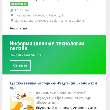
Прием: идет
10–18 лет
г Кемерово, Октябрьский пр-кт, д 8
Центр детского творчества Центрального района
бесплатно
Информационные технологии
онлайн
Найдено занятий: 185
Открыть
Художественная мастерская «Радуга» (на Октябрьском
пр.)
#Живопись
#Рисование (графика)
#Рукоделие
#Традиционная культура
#Информатика
Обучаясь по программе, учащиеся имеют