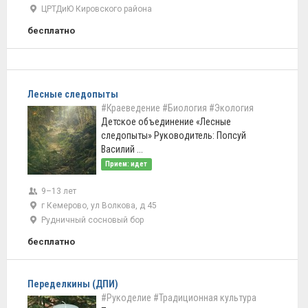
ЦРТДиЮ Кировского района
бесплатно
Лесные следопыты
#Краеведение
#Биология
#Экология
Детское объединение «Лесные
следопыты» Руководитель: Попсуй
Василий ...
Прием: идет
9–13 лет
г Кемерово, ул Волкова, д 45
Рудничный сосновый бор
бесплатно
Переделкины (ДПИ)
#Рукоделие
#Традиционная культура