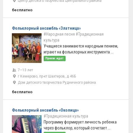
Центр детского творчества Центрального района
бесплатно
Фольклорный ансамбль «Златница»
#Народная песня
#Традиционная
культура
Учащиеся занимаются народным пением,
играют на фольклорных инструмента ...
Прием: идет
7–13 лет
г Кемерово, пр-кт Шахтеров, д 46Б
Дом детского творчества Рудничного района
бесплатно
Фольклорный ансамбль «Околица»
#Традиционная культура
Программу формирует личность ребенка
через фольклор, который сочетает ...