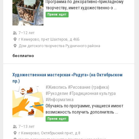
Программа по декоративно-прикладному
творчеству, имеет художественно-э ...
Прием: идет
7–12 лет
г Кемерово, пр-кт Шахтеров, д 46Б
Дом детского творчества Рудничного района
бесплатно
Художественная мастерская «Радуга» (на Октябрьском
пр.)
#Живопись
#Рисование (графика)
#Рукоделие
#Традиционная культура
#Информатика
Обучаясь по программе, учащиеся имеют
возможность получить дополнитель ...
Прием: идет
7–13 лет
г Кемерово, Октябрьский пр-кт, д 8