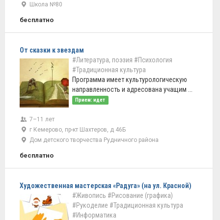
Школа №80
бесплатно
От сказки к звездам
#Литература, поэзия
#Психология
#Традиционная культура
Программа имеет культурологическую
направленность и адресована учащим ...
Прием: идет
7–11 лет
г Кемерово, пр-кт Шахтеров, д 46Б
Дом детского творчества Рудничного района
бесплатно
Художественная мастерская «Радуга» (на ул. Красной)
#Живопись
#Рисование (графика)
#Рукоделие
#Традиционная культура
#Информатика