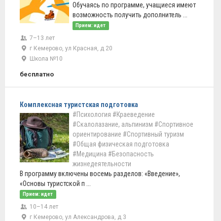
Обучаясь по программе, учащиеся имеют
возможность получить дополнитель ...
Прием: идет
7–13 лет
г Кемерово, ул Красная, д 20
Школа №10
бесплатно
Комплексная туристская подготовка
#Психология
#Краеведение
#Скалолазание, альпинизм
#Спортивное
ориентирование
#Спортивный туризм
#Общая физическая подготовка
#Медицина
#Безопасность
жизнедеятельности
В программу включены восемь разделов: «Введение»,
«Основы туристской п ...
Прием: идет
10–14 лет
г Кемерово, ул Александрова, д 3