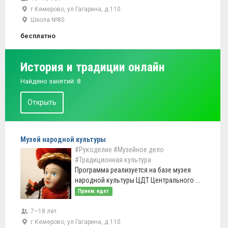
г Кемерово, ул Гагарина, д 110
Школа №80
бесплатно
История и традиции онлайн
Найдено занятий: 8
Открыть
Музей народной культуры
#Рукоделие
#Музейное дело
#Традиционная культура
Программа реализуется на базе музея
народной культуры ЦДТ Центрального ...
Прием: идет
7–18 лет
г Кемерово, ул Гагарина, д 110