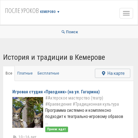
ПОСЛЕ УРОКОВ
КЕМЕРОВО
▼
Навиг
Поиск
История и традиции в Кемерове
На карте
Все
Платные
Бесплатные
Игровая студия «Праздник» (на ул. Гагарина)
#Актерское мастерство (театр)
#Краеведение
#Традиционная культура
Программа системно и комплексно
подходит к театрально-игровому образов
...
Прием: идет
10–16 лет