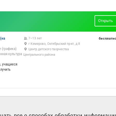
Открыть
(на
7–13 лет
бесплатн
г Кемерово, Октябрьский пр-кт, д 8
 (графика)
Центр детского творчества
нная культура
Центрального района
, учащиеся
лучить
знать все о способах обработки информаци