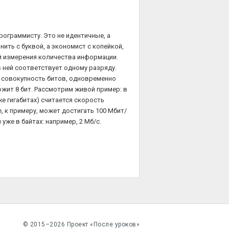
рограммисту. Это не идентичные, а
нить с буквой, а экономист с копейкой,
й измерения количества информации.
в ней соответствует одному разряду.
й совокупность битов, одновременно
жит 8 бит. Рассмотрим живой пример: в
же гигабитах) считается скорость
, к примеру, может достигать 100 Мбит/
уже в байтах: например, 2 Мб/с.
© 2015–2026 Проект «После уроков»