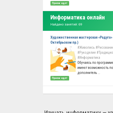
Прием: идет
Информатика онлайн
Найдено занятий: 69
Художественная мастерская «Радуга» 
Октябрьском пр.)
#Живопись
#Рисование
#Рукоделие
#Традицио
#Информатика
Обучаясь по программе
имеют возможность по
дополнитель ...
Прием: идет
Изучать информатику — у