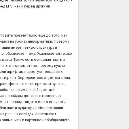
ледует помнить, что переизбыток данных
ед ЕГЭ, как и перед другими
товить презентацию еще до того, как
иала на уроках информатики. Поэтому
тация имеет четкую структуру и
ило, обозначает тему. Указывается также
дчика. Также есть основная часть и
ены в едином стиле, поэтому нужно
и или шрифтами советуют выделять
материал. Определитесь с цветом фона,
ркие фоны тоже не приветствуются,
аиболее оптимальный цвет для
ия к слайдам должны отражать их
ять слайд так, что всего его части
бой части аудитории. Иллюстрации
я на разных слайдах. Завершают
а внимание!» и картинкой обобщающего