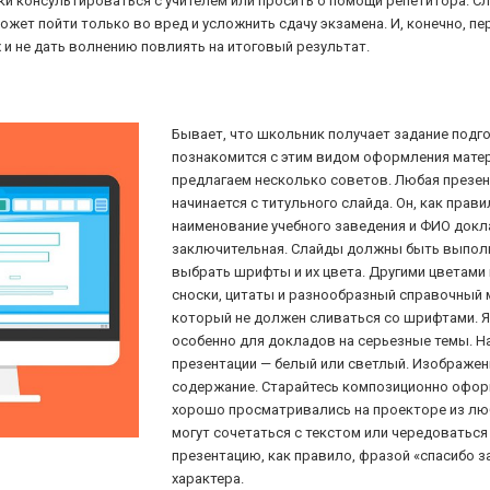
ки консультироваться с учителем или просить о помощи репетитора. С
жет пойти только во вред и усложнить сдачу экзамена. И, конечно, пер
 и не дать волнению повлиять на итоговый результат.
Бывает, что школьник получает задание подго
познакомится с этим видом оформления матер
предлагаем несколько советов. Любая презен
начинается с титульного слайда. Он, как прав
наименование учебного заведения и ФИО докла
заключительная. Слайды должны быть выполн
выбрать шрифты и их цвета. Другими цветам
сноски, цитаты и разнообразный справочный 
который не должен сливаться со шрифтами. Я
особенно для докладов на серьезные темы. Н
презентации — белый или светлый. Изображен
содержание. Старайтесь композиционно оформл
хорошо просматривались на проекторе из лю
могут сочетаться с текстом или чередоватьс
презентацию, как правило, фразой «спасибо з
характера.