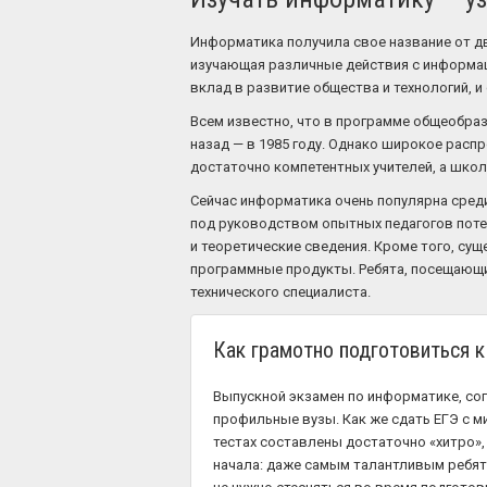
Информатика получила свое название от д
изучающая различные действия с информац
вклад в развитие общества и технологий, и
Всем известно, что в программе общеобра
назад — в 1985 году. Однако широкое расп
достаточно компетентных учителей, а шко
Сейчас информатика очень популярна среди
под руководством опытных педагогов поте
и теоретические сведения. Кроме того, су
программные продукты. Ребята, посещающие
технического специалиста.
Как грамотно подготовиться 
Выпускной экзамен по информатике, сог
профильные вузы. Как же сдать ЕГЭ с м
тестах составлены достаточно «хитро», 
начала: даже самым талантливым ребят