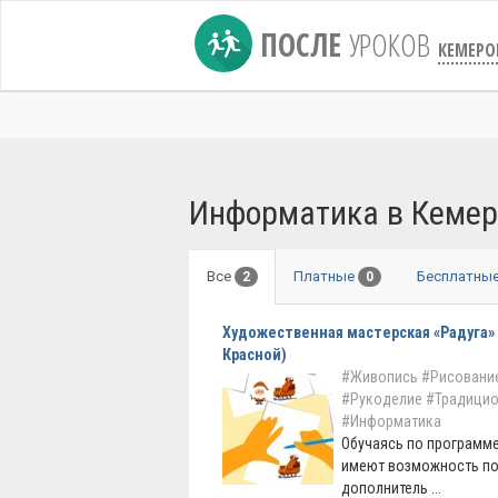
ПОСЛЕ
УРОКОВ
КЕМЕРО
Информатика в Кемер
Все
Платные
Бесплатны
2
0
Художественная мастерская «Радуга» (
Красной)
#Живопись
#Рисование
#Рукоделие
#Традицио
#Информатика
Обучаясь по программе
имеют возможность по
дополнитель ...