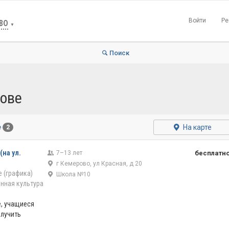
Войти
Ре
ВО
▼
Поиск
ове
На карте
е
2
на ул.
7–13 лет
бесплатн
г Кемерово, ул Красная, д 20
 (графика)
Школа №10
нная культура
, учащиеся
лучить