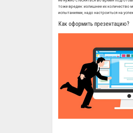
не нужно стесняться во время подготов
тоже вреден: излишнее их количество мо
испытаниями, надо настроиться на успех
Как оформить презентацию?