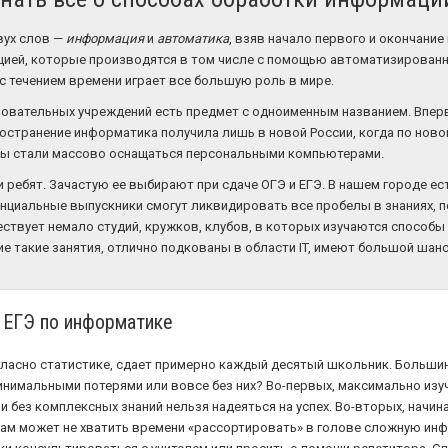
вух слов —
информация
и
автоматика
, взяв начало первого и окончание
ией, которые производятся в том числе с помощью автоматизированн
 с течением времени играет все большую роль в мире.
зовательных учреждений есть предмет с одноименным названием. Впер
ространение информатика получила лишь в новой России, когда по нов
лы стали массово оснащаться персональными компьютерами.
 ребят. Зачастую ее выбирают при сдаче ОГЭ и ЕГЭ. В нашем городе ес
нциальные выпускники смогут ликвидировать все пробелы в знаниях, 
ществует немало студий, кружков, клубов, в которых изучаются спосо
 такие занятия, отлично подкованы в области IT, имеют большой шанс 
к ЕГЭ по информатике
ласно статистике, сдает примерно каждый десятый школьник. Большин
инимальными потерями или вовсе без них? Во-первых, максимально изуч
и без комплексных знаний нельзя надеяться на успех. Во-вторых, начина
ам может не хватить времени «рассортировать» в голове сложную инфо