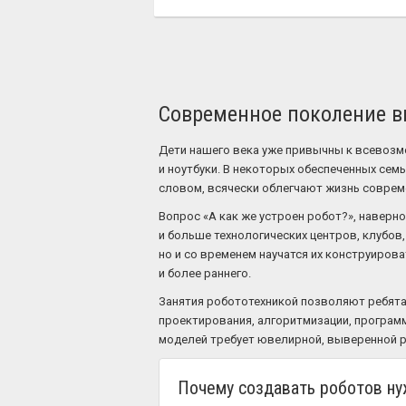
Современное поколение вы
Дети нашего века уже привычны к всевозм
и ноутбуки. В некоторых обеспеченных семь
словом, всячески облегчают жизнь совреме
Вопрос «А как же устроен робот?», наверн
и больше технологических центров, клубов,
но и со временем научатся их конструирова
и более раннего.
Занятия робототехникой позволяют ребятам
проектирования, алгоритмизации, программ
моделей требует ювелирной, выверенной 
Почему создавать роботов ну