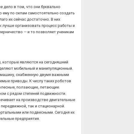
е дело в том, что они буквально
то ему по силам самостоятельно создать
аго их сейчас достаточно. В них
ак лучше организовать процесс работы и
перничество — и то позволяет ученикам
, которые являются на сегодняшний
ыделяют мобильный и манипуляционный.
 машину, снабженную двумя важными
емые приводы. К числу таких роботов
олесные, ползающие, летающие.
ом с рядом степеней подвижности.
печивает на производстве двигательные
 передвижной, так и стационарной.
ортальными или подвесными. Сегодня их
ельные предприятия.