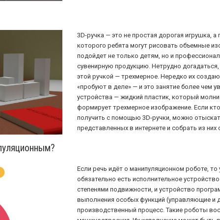
3D-ручка — это не простая дорогая игрушка, 
которого ребята могут рисовать объемные изо
подойдет не только детям, но и профессионал
сувенирную продукцию. Нетрудно догадаться,
этой ручкой — трехмерное. Нередко их создают
«пробуют в деле» — и это занятие более чем 
устройства — жидкий пластик, который молни
формирует трехмерное изображение. Если кто
получить с помощью 3D-ручки, можно отыска
представленных в интернете и собрать из них 
пуляционным?
Если речь идёт о манипуляционном роботе, т
обязательно есть исполнительное устройство
степенями подвижности, и устройство програ
выполнения особых функций (управляющие и 
производственный процесс. Такие роботы вос