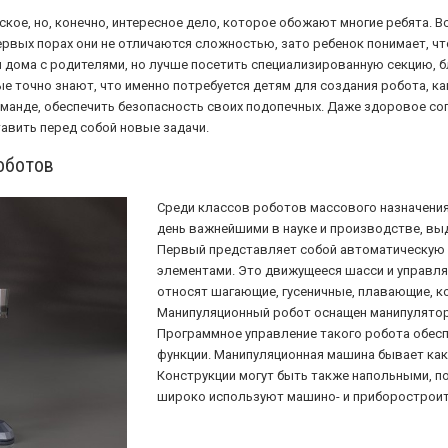
кое, но, конечно, интересное дело, которое обожают многие ребята. Вс
ервых порах они не отличаются сложностью, зато ребенок понимает, ч
 дома с родителями, но лучше посетить специализированную секцию, бл
е точно знают, что именно потребуется детям для создания робота, к
команде, обеспечить безопасность своих подопечных. Даже здоровое со
тавить перед собой новые задачи.
оботов
Среди классов роботов массового назначения
день важнейшими в науке и производстве, в
Первый представляет собой автоматическую
элементами. Это движущееся шасси и управля
относят шагающие, гусеничные, плавающие, к
Манипуляционный робот оснащен манипулятор
Программное управление такого робота обес
функции. Манипуляционная машина бывает как
Конструкции могут быть также напольными, п
широко используют машино- и приборостроит