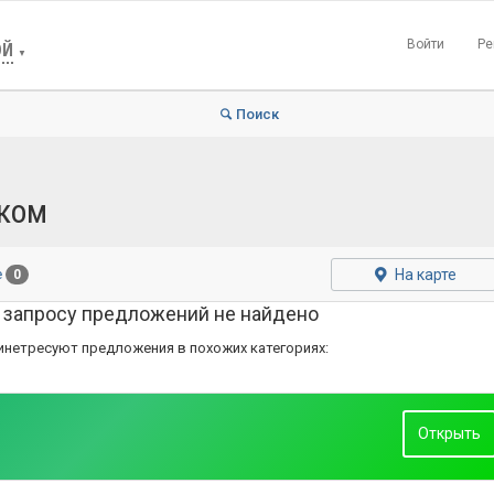
Войти
Ре
ОЙ
▼
Поиск
ском
На карте
е
0
 запросу предложений не найдено
инетресуют предложения в похожих категориях:
Открыть