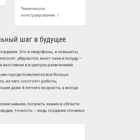
Техническое
конструирование
0
льный шаг в будущее
ождения. Это и смартфоны, и планшеты,
лесосят, убираются, моют окна и посуду —
а выставках и в центрах развлечений.
ашем городе появляется все больше
ь, из чего «состоят» роботы,
гшие даже 4-летнего возраста, а иногда
ские навыки, получить знания в области
усердие, точность — ведь создание сложных