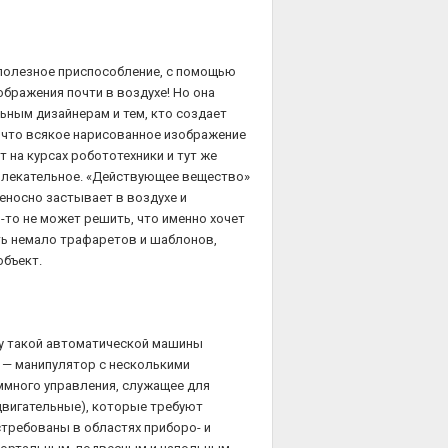
а полезное приспособление, с помощью
бражения почти в воздухе! Но она
ьным дизайнерам и тем, кто создает
 что всякое нарисованное изображение
 на курсах робототехники и тут же
увлекательное. «Действующее вещество»
еносно застывает в воздухе и
-то не может решить, что именно хочет
ть немало трафаретов и шаблонов,
объект.
о у такой автоматической машины
 — манипулятор с несколькими
ммного управления, служащее для
двигательные), которые требуют
требованы в областях приборо- и