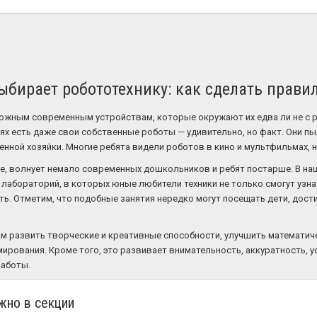
бирает робототехнику: как сделать прави
ожным современным устройствам, которые окружают их едва ли не с р
ях есть даже свои собственные роботы — удивительно, но факт. Они пы
нной хозяйки. Многие ребята видели роботов в кино и мультфильмах, н
ое, волнует немало современных дошкольников и ребят постарше. В н
 лабораторий, в которых юные любители техники не только смогут узнат
ть. Отметим, что подобные занятия нередко могут посещать дети, дости
 развить творческие и креативные способности, улучшить математиче
ирования. Кроме того, это развивает внимательность, аккуратность, 
работы.
жно в секции