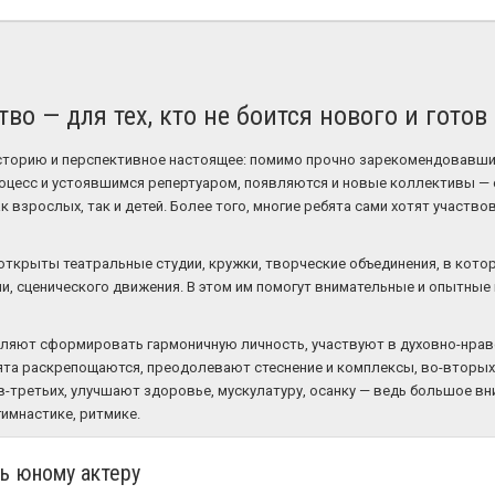
тво — для тех, кто не боится нового и гото
историю и перспективное настоящее: помимо прочно зарекомендовавш
оцесс и устоявшимся репертуаром, появляются и новые коллективы — 
 взрослых, так и детей. Более того, многие ребята сами хотят участво
открыты театральные студии, кружки, творческие объединения, в кото
чи, сценического движения. В этом им помогут внимательные и опытные
оляют сформировать гармоничную личность, участвуют в духовно-нра
ята раскрепощаются, преодолевают стеснение и комплексы, во-вторы
в-третьих, улучшают здоровье, мускулатуру, осанку — ведь большое в
гимнастике, ритмике.
ь юному актеру