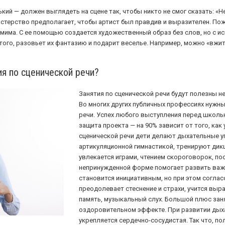
ий — должен выглядеть на сцене так, чтобы никто не смог сказать: «Н
стерство предполагает, чтобы артист был правдив и выразителен. Пож
има. С ее помощью создается художественный образ без слов, но с ис
 того, разовьет их фантазию и подарит веселье. Например, можно «вжит
я по сценической речи?
Занятия по сценической речи будут полезны не
Во многих других публичных профессиях нужн
речи. Успех любого выступления перед школь
защита проекта — на 90% зависит от того, как 
сценической речи дети делают дыхательные у
артикуляционной гимнастикой, тренируют дикц
увлекается играми, чтением скороговорок, пос
непринужденной форме помогает развить важ
становится инициативным, но при этом соглас
преодолевает стеснение и страхи, учится выр
память, музыкальный слух. Большой плюс заня
оздоровительном эффекте. При развитии дых
укрепляется сердечно-сосудистая. Так что, по