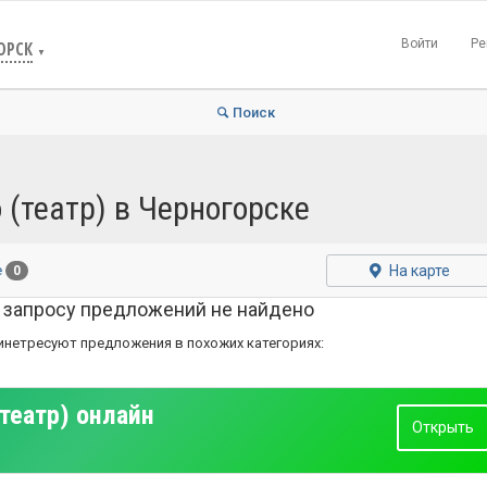
Войти
Ре
ОРСК
▼
Поиск
 (театр) в Черногорске
На карте
е
0
 запросу предложений не найдено
инетресуют предложения в похожих категориях:
театр) онлайн
Открыть