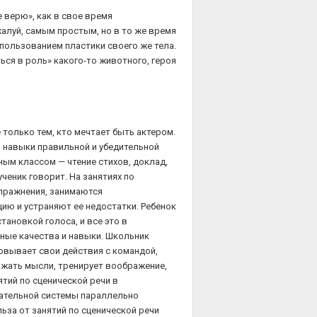
е верю», как в свое время
алуй, самым простым, но в то же время
пользованием пластики своего же тела.
ься в роль» какого-то животного, героя
 только тем, кто мечтает быть актером.
ы навыки правильной и убедительной
ным классом — чтение стихов, доклад,
ученик говорит. На занятиях по
пражнения, занимаются
ию и устраняют ее недостатки. Ребенок
тановкой голоса, и все это в
ные качества и навыки. Школьник
овывает свои действия с командой,
ажать мысли, тренирует воображение,
тий по сценической речи в
ательной системы параллельно
льза от занятий по сценической речи