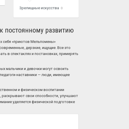
Зрелищные искусства
0
в к постоянному развитию
их себя «приютов Мельпомены»
современные, дерзкие, ищущие. Все это
вать в спектаклях и постановках, примерять
рых мальчики и девочки могут освоить
 педагоги-наставники — люди, имеющее
вственном и физическом воспитании
х, раскрывают свои способности, улучшают
нимание уделяется физической подготовке