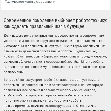
Техническое конструирование
0
Современное поколение выбирает робототехнику:
как сделать правильный шаг в будущее
Дети нашего века уже привычны к всевозможным современным
устройствам, которые окружают их едва ли не с рождения. Это
и смартфоны, и планшеты, и ноутбуки. В некоторых обеспеченных
семьях есть даже свои собственные роботы — удивительно,
но факт. Они пылесосят, убираются, моют окна и посуду — словом,
всячески облегчают жизнь современной хозяйки. Многие ребята
видели роботов в кино и мультфильмах, на выставках и в центрах
развлечений.
Вопрос «А как же устроен робот?», наверное, волнует немало
современных дошкольников и ребят постарше. В нашем городе
появляется все больше и больше технологических центров,
клубов, лабораторий, в которых юные любители техники
не только смогут узнать, из чего «состоят» роботы,
но и со временем научатся их конструировать. Отметим, что
подобные занятия нередко могут посещать дети, достигшие даже