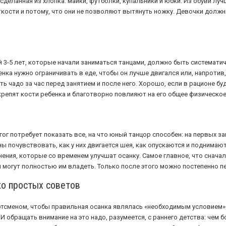
деланная из хлопка: майки, футболки, купальники и юбки. Из обуви луч
ткости и потому, что они не позволяют вытянуть ножку. Девочки должн
й 3-5 лет, которые начали заниматься танцами, должно быть системати
нка нужно ограничивать в еде, чтобы он лучше двигался или, напротив,
ь чадо за час перед занятием и после него. Хорошо, если в рационе б
укрепят кости ребенка и благотворно повлияют на его общее физическое
гог потребует показать все, на что юный танцор способен: на первых 
 почувствовать, как у них двигается шея, как опускаются и поднимают
ния, которые со временем улучшат осанку. Самое главное, что сначала
и могут полностью им владеть. Только после этого можно постепенно пе
ко простых советов
ртсменом, чтобы правильная осанка являлась «необходимым условием»
И обращать внимание на это надо, разумеется, с раннего детства: чем 