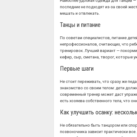
Наиболее удобная одежда для танцев — с
последние не подходят из-за своей жес
мешать и отвлекать.
Танцы и питание
По советам специалистов, питание дете
непрофессионалов, считающих, что ребе
тренировок. Лучший вариант — покормит
кефир, сыр, сметана, творог, которые 
Первые шаги
Не стоит переживать, что сразу же педа
знакомство со своим телом: дети должны
современный тренер может даст упражне
есть хозяева собственного тела, что он
Как улучшить осанку: несколь
Не обязательно быть танцором или спо
позвоночника зависит практически все. 