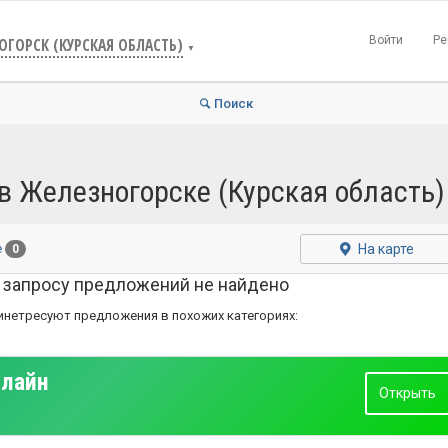
Войти
Ре
ОГОРСК (КУРСКАЯ ОБЛАСТЬ)
▼
Поиск
в Железногорске (Курская область)
На карте
е
0
 запросу предложений не найдено
инетресуют предложения в похожих категориях:
нлайн
Открыть