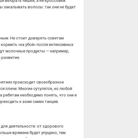
ше выбрать чешки, а не кроссовки:
ы закалывать волосы: так они не будет
чным. Не стоит доверять советам
 кормить «на убой» после интенсивных
удут молочные продукты — например,
 развитие.
занятиях происходит своеобразное
ся плечи. Многие сутулятся, но любой
 ребятам необходимо понять, что они и
реходить к азам самих танцев.
 для деятельности: от здорового
больше времени будет упущено, тем