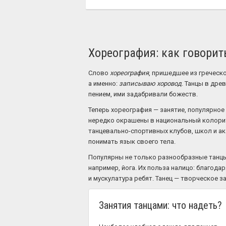
Хореография: как говорит
Слово
хореография
, пришедшее из греческо
а именно:
записываю хоровод
. Танцы в дре
пением, ими задабривали божеств.
Теперь хореография — занятие, популярное
нередко окрашены в национальный колорит
танцевально-спортивных клубов, школ и а
понимать язык своего тела.
Популярны не только разнообразные танцы
например, йога. Их польза налицо: благод
и мускулатура ребят. Танец — творческое 
Занятия танцами: что надеть?