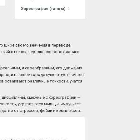
Хореография (танцы)
0
го шире своего значения в переводе,
ческий оттенок, нередко сопровождались
ерсальным, и своеобразным, его движения
арше, и в нашем городе существует немало
ов осваивают различные тонкости, учатся
и дисциплины, смежные с хореографией —
 ловкость, укрепляются мышцы, иммунитет
едство от стрессов, фобий и комплексов.