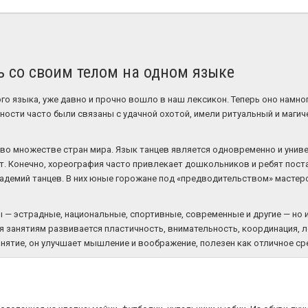
ь со своим телом на одном языке
го языка, уже давно и прочно вошло в наш лексикон. Теперь оно намно
вности часто были связаны с удачной охотой, имели ритуальный и маги
 во множестве стран мира. Язык танцев является одновременно и унив
. Конечно, хореография часто привлекает дошкольников и ребят пост
кадемий танцев. В них юные горожане под «предводительством» мастер
 — эстрадные, национальные, спортивные, современные и другие — но 
аря занятиям развивается пластичность, внимательность, координация,
занятие, он улучшает мышление и воображение, полезен как отличное ср