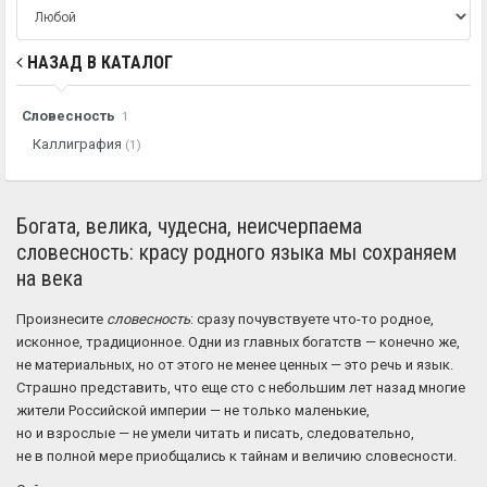
НАЗАД В КАТАЛОГ
Словесность
1
Каллиграфия
(1)
Богата, велика, чудесна, неисчерпаема
словесность: красу родного языка мы сохраняем
на века
Произнесите
словесность
: сразу почувствуете что-то родное,
исконное, традиционное. Одни из главных богатств — конечно же,
не материальных, но от этого не менее ценных — это речь и язык.
Страшно представить, что еще сто с небольшим лет назад многие
жители Российской империи — не только маленькие,
но и взрослые — не умели читать и писать, следовательно,
не в полной мере приобщались к тайнам и величию словесности.