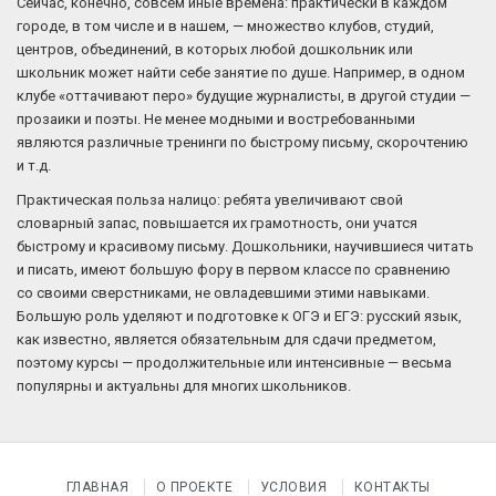
Сейчас, конечно, совсем иные времена: практически в каждом
городе, в том числе и в нашем, — множество клубов, студий,
центров, объединений, в которых любой дошкольник или
школьник может найти себе занятие по душе. Например, в одном
клубе «оттачивают перо» будущие журналисты, в другой студии —
прозаики и поэты. Не менее модными и востребованными
являются различные тренинги по быстрому письму, скорочтению
и т.д.
Практическая польза налицо: ребята увеличивают свой
словарный запас, повышается их грамотность, они учатся
быстрому и красивому письму. Дошкольники, научившиеся читать
и писать, имеют большую фору в первом классе по сравнению
со своими сверстниками, не овладевшими этими навыками.
Большую роль уделяют и подготовке к ОГЭ и ЕГЭ: русский язык,
как известно, является обязательным для сдачи предметом,
поэтому курсы — продолжительные или интенсивные — весьма
популярны и актуальны для многих школьников.
ГЛАВНАЯ
О ПРОЕКТЕ
УСЛОВИЯ
КОНТАКТЫ