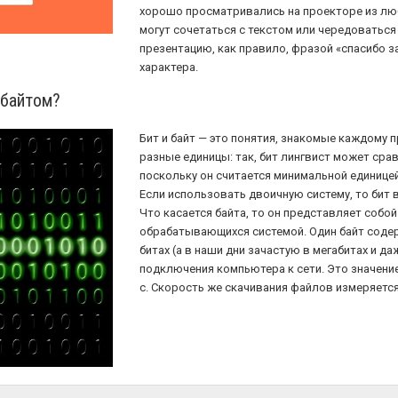
хорошо просматривались на проекторе из лю
могут сочетаться с текстом или чередоватьс
презентацию, как правило, фразой «спасибо з
характера.
 байтом?
Бит и байт — это понятия, знакомые каждому п
разные единицы: так, бит лингвист может срав
поскольку он считается минимальной единице
Если использовать двоичную систему, то бит 
Что касается байта, то он представляет собо
обрабатывающихся системой. Один байт содер
битах (а в наши дни зачастую в мегабитах и да
подключения компьютера к сети. Это значение
с. Скорость же скачивания файлов измеряется 