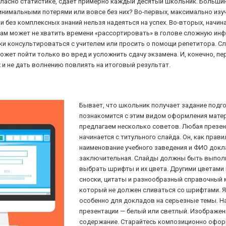
ласно статистике, сдает примерно каждый десятый школьник. Большин
инимальными потерями или вовсе без них? Во-первых, максимально изуч
и без комплексных знаний нельзя надеяться на успех. Во-вторых, начина
ам может не хватить времени «рассортировать» в голове сложную инфо
ки консультироваться с учителем или просить о помощи репетитора. С
жет пойти только во вред и усложнить сдачу экзамена. И, конечно, пер
 и не дать волнению повлиять на итоговый результат.
Бывает, что школьник получает задание подго
познакомится с этим видом оформления матер
предлагаем несколько советов. Любая презен
начинается с титульного слайда. Он, как прав
наименование учебного заведения и ФИО докла
заключительная. Слайды должны быть выполн
выбрать шрифты и их цвета. Другими цветам
сноски, цитаты и разнообразный справочный 
который не должен сливаться со шрифтами. Я
особенно для докладов на серьезные темы. Н
презентации — белый или светлый. Изображен
содержание. Старайтесь композиционно оформл