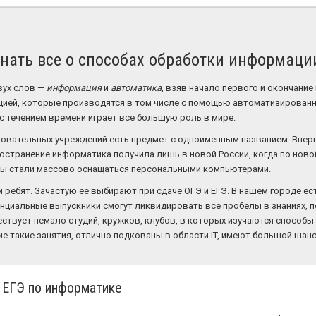
знать все о способах обработки информаци
вух слов —
информация
и
автоматика
, взяв начало первого и окончание
ией, которые производятся в том числе с помощью автоматизированн
 с течением времени играет все большую роль в мире.
зовательных учреждений есть предмет с одноименным названием. Впер
ространение информатика получила лишь в новой России, когда по нов
лы стали массово оснащаться персональными компьютерами.
 ребят. Зачастую ее выбирают при сдаче ОГЭ и ЕГЭ. В нашем городе ес
нциальные выпускники смогут ликвидировать все пробелы в знаниях, 
ществует немало студий, кружков, клубов, в которых изучаются спосо
 такие занятия, отлично подкованы в области IT, имеют большой шанс 
к ЕГЭ по информатике