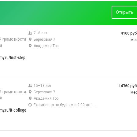
Открыть
7–8 лет
4100
руб
й грамотности
Березовая 7
ме
а
Академия Тор
y.ru/first-step
15–18 лет
14760
руб
й грамотности
Березовая 7
ме
а
Академия Тор
Ежедневно по будням с 9:00 до 15:00
my.ru/it-college