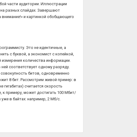
бой части аудитории. Иллюстрации
я на разных слайдах. Завершают
а внимание!» и картинкой обобщающего
рограммисту. Это не идентичные, а
нить с буквой, а экономист с копейкой,
й измерения количества информации.
в ней соответствует одному разряду.
й совокупность битов, одновременно
жит 8 бит. Рассмотрим живой пример: в
же гигабитах) считается скорость
, к примеру, может достигать 100 Мбит/
уже в байтах: например, 2 Мб/с.