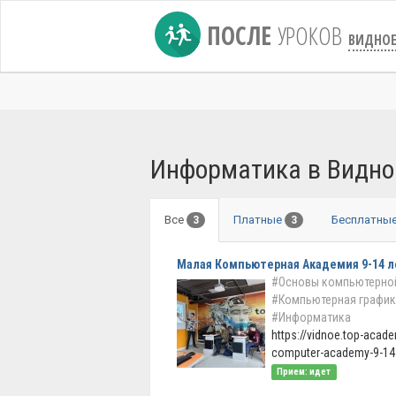
ПОСЛЕ
УРОКОВ
ВИДНО
Информатика в Видн
Все
Платные
Бесплатны
3
3
Малая Компьютерная Академия 9-14 л
#Основы компьютерно
#Компьютерная график
#Информатика
https://vidnoe.top-acade
computer-academy-9-14-
Прием: идет