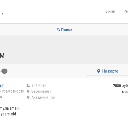
Войти
Ре
Е
▼
Поиск
ом
На карте
е
0
ет
9–14 лет
7830
руб
й грамотности
Березовая 7
ме
а
Академия Тор
my.ru/small-
years-old