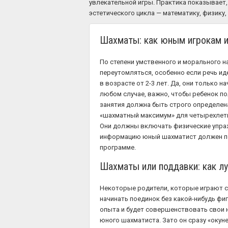
увлекательной игры. Практика показывает
эстетического цикла — математику, физику,
Шахматы: как юным игрокам 
По степени умственного и морального н
переутомляться, особенно если речь иде
в возрасте от 2-3 лет. Да, они только
любом случае, важно, чтобы ребенок п
занятия должна быть строго определена 
«шахматный максимум» для четырехлетн
Они должны включать физические упражне
информацию юный шахматист должен полу
программе.
Шахматы или поддавки: как л
Некоторые родители, которые играют с
начинать поединок без какой-нибудь фи
опыта и будет совершенствовать свои н
юного шахматиста. Зато он сразу «окуне