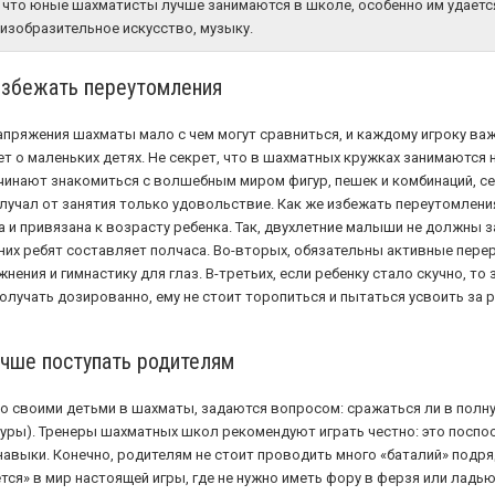
, что юные шахматисты лучше занимаются в школе, особенно им удаетс
 изобразительное искусство, музыку.
избежать переутомления
апряжения шахматы мало с чем могут сравниться, и каждому игроку важ
т о маленьких детях. Не секрет, что в шахматных кружках занимаются 
 начинают знакомиться с волшебным миром фигур, пешек и комбинаций, с
олучал от занятия только удовольствие. Как же избежать переутомлен
и привязана к возрасту ребенка. Так, двухлетние малыши не должны за
их ребят составляет полчаса. Во-вторых, обязательны активные пере
ния и гимнастику для глаз. В-третьих, если ребенку стало скучно, то 
чать дозированно, ему не стоит торопиться и пытаться усвоить за р
учше поступать родителям
о своими детьми в шахматы, задаются вопросом: сражаться ли в полну
гуры). Тренеры шахматных школ рекомендуют играть честно: это поспос
авыки. Конечно, родителям не стоит проводить много «баталий» подря
тся» в мир настоящей игры, где не нужно иметь фору в ферзя или ладью