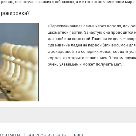
рывал, не получая никаких «поблажек», а в итоге стал чемпионом мира.
 рокировка?
«Перескакивание» ладьи через короля, или р
шахматной партии. Зачастую она проводится 
длинной или короткой. Главная ее цель — сок
сдваивание ладей на первой (или восьмой для
с рокировкой, то соперник может создать ус
короля «в открытое плавание». В таком случ
очень уязвимым и может получить мат.
КОНТАКТЫ
ВОПРОСЫ И ОТВЕТЫ
БЛОГ