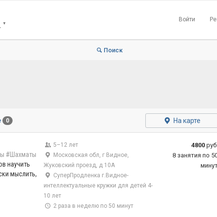
Войти
Ре
Е
▼
Поиск
На карте
е
0
5–12 лет
4800
руб
ры
#Шахматы
Московская обл, г Видное,
8 занятия по 5
ов научить
Жуковский проезд, д 10А
мину
ски мыслить,
СуперПродленка г.Видное-
интеллектуальные кружки для детей 4-
10 лет
2 раза в неделю по 50 минут