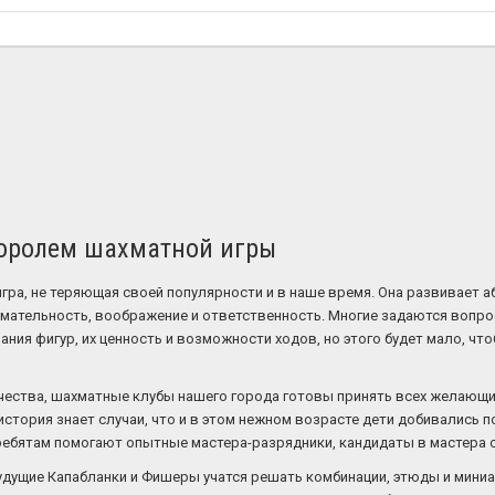
королем шахматной игры
гра, не теряющая своей популярности и в наше время. Она развивает 
мательность, воображение и ответственность. Многие задаются вопрос
ания фигур, их ценность и возможности ходов, но этого будет мало, ч
чества, шахматные клубы нашего города готовы принять всех желающих
история знает случаи, что и в этом нежном возрасте дети добивались п
ребятам помогают опытные мастера-разрядники, кандидаты в мастера 
удущие Капабланки и Фишеры учатся решать комбинации, этюды и миниа