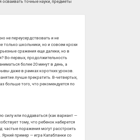
я осваивать точные науки, предметы
но не переусердствовать и не
не только школьники, но и совсем крохи
ерьезные сражения еще далеки, но в
ия? Во-первых, продолжительность
ниматься более 20 минут в день, а
рывы даже в рамках коротких уроков.
занятие лучше прекратить. В-четвертых,
аз больше того, что рекомендуется по
ю силу или поддаваться (как вариант —
обствует тому, что ребенок наберется
д: частые поражения могут расстроить
. Яркий пример — игра Капабланки со