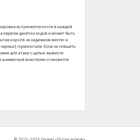
окировка встречается почти в каждой
на первом десятке ходов и может быть
рытие короля «в надежном месте» и
 черных) горизонтали. Если не спешить
ловия для атаки с целью вывести
ае шахматный властелин становится
© 2015–2026 Проект «После уроков»