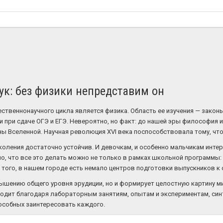
аук: без физики непредставим он
ственнонаучного цикла является физика. Область ее изучения — законы
 при сдаче ОГЭ и ЕГЭ. Невероятно, но факт: до нашей эры философия 
оны Вселенной. Научная революция XVI века поспособствовала тому, ч
оления достаточно устойчив. И девочкам, и особенно мальчикам интер
о, что все это делать можно не только в рамках школьной программы: 
того, в нашем городе есть немало центров подготовки выпускников к с
ышению общего уровня эрудиции, но и формирует целостную картину мир
одит благодаря лабораторным занятиям, опытам и экспериментам, синте
особных заинтересовать каждого.