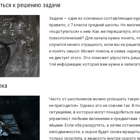
иться к решению задачи
Задачи — одни из основных составляющих курс
правило, с 7 класса средней школы. Но многие
«подступиться» к ним. Как же перешагнуть это
психологический? Для начала нужно понять, ч
случится ничего страшного, если вы не решите
и понять смысл. Может помочь и схема: нарису
не диктует этого. Это поможет упростить реш
той информации, которая вам нужна и записат
ека
Часто от школьников можно услышать такую ф
не пригодится». Однако это не совсем так. В
ситуациями, в которых могут понадобиться за
управляют любыми явлениями и предметами.
яйцами. Если оба раскрутить, а затем останов
неподвижности, а сырое будет снова вращатьс
только скорлупа, а жидкость внутри сырого я