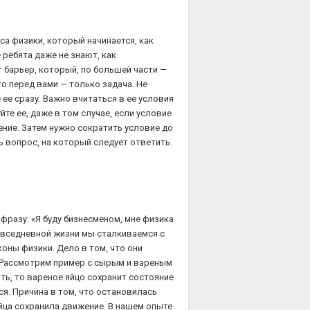
а физики, который начинается, как
 ребята даже не знают, как
т барьер, который, по большей части —
то перед вами — только задача. Не
 ее сразу. Важно вчитаться в ее условия
йте ее, даже в том случае, если условие
ение. Затем нужно сократить условие до
ь вопрос, на который следует ответить.
разу: «Я буду бизнесменом, мне физика
 повседневной жизни мы сталкиваемся с
коны физики. Дело в том, что они
 Рассмотрим пример с сырым и вареным
ить, то вареное яйцо сохранит состояние
я. Причина в том, что остановилась
йца сохранила движение. В нашем опыте