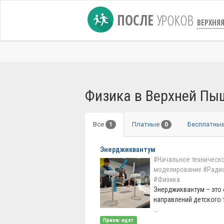
ПОСЛЕ
УРОКОВ
ВЕРХНЯ
Физика в Верхней П
Все
Платные
Бесплатны
1
0
Энерджиквантум
#Начальное техническ
моделирование
#Ради
#Физика
Энерджиквантум – это 
направлений детского 
...
Прием: идет