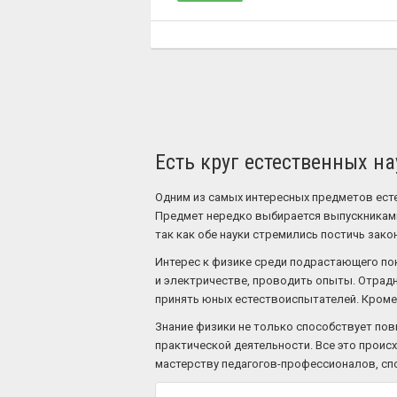
Есть круг естественных н
Одним из самых интересных предметов есте
Предмет нередко выбирается выпускниками
так как обе науки стремились постичь зак
Интерес к физике среди подрастающего пок
и электричестве, проводить опыты. Отрадн
принять юных естествоиспытателей. Кроме 
Знание физики не только способствует пов
практической деятельности. Все это происх
мастерству педагогов-профессионалов, сп