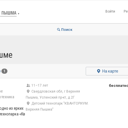
Войти
Ре
Я ПЫШМА
▼
Поиск
ышме
На карте
е
1
11–17 лет
бесплатн
ое
Свердловская обл, г Верхняя
отехника
Пышма, Успенский пр-кт, д 2Г
Детский технопарк "КВАНТОРИУМ.
одно из ярких
Верхняя Пышма"
технопарка «Кв