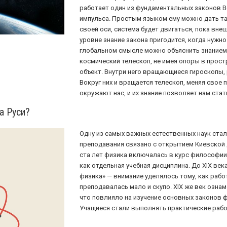
работает один из фундаментальных законов В
импульса. Простым языком ему можно дать та
своей оси, система будет двигаться, пока вне
уровне знание закона пригодится, когда нужно 
глобальном смысле можно объяснить знанием 
космический телескоп, не имея опоры в прост
объект. Внутри него вращающиеся гироскопы,
Вокруг них и вращается телескоп, меняя свое
окружают нас, и их знание позволяет нам ста
а Руси?
Одну из самых важных естественных наук стали 
преподавания связано с открытием Киевской д
ста лет физика включалась в курс философии
как отдельная учебная дисциплина. До XIX век
физика» — внимание уделялось тому, как рабо
преподавалась мало и скупо. XIX же век озна
что повлияло на изучение основных законов ф
Учащиеся стали выполнять практические раб