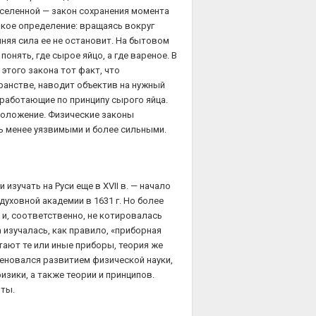
селенной — закон сохранения момента
кое определение: вращаясь вокруг
шняя сила ее не остановит. На бытовом
понять, где сырое яйцо, а где вареное. В
этого закона тот факт, что
ранстве, наводит объектив на нужный
 работающие по принципу сырого яйца.
 положение. Физические законы
ть менее уязвимыми и более сильными.
изучать на Руси еще в XVII в. — начало
уховной академии в 1631 г. Но более
 и, соответственно, не котировалась
а изучалась, как правило, «приборная
тают те или иные приборы, теория же
меновался развитием физической науки,
изики, а также теории и принципов.
оты.