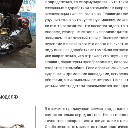
к определению, то сформулировать, что такое
связанных с доработкой автомобиля и направ
эксплуатации «железного коня». Тюнингуют за
улучшив только что купленную машину, можно
ли кто-то отважится. Что касается видов, то
словами, усовершенствование производительн
называемый колхозный тюнинг. Внешний тюнин
переводе с английского это слово означает «с
виду внешняя доработка автомобиля соглас
или направлению, что отражает его вкусы и пр
тюнинга, характерны преобразования, которые
свойства автомобиля. Если обратиться к при
«украшать» хромовыми накладками, легкоспл
обвесами, антикрыльями, решетками. На заня
детьми все эти детали показываются наглядно
моделях
В отличие от радиоуправляемых, кордовых и 
самостоятельно передвигаться. На них возло
точностью воспроизвести все детали и отлич
Особо ценятся те модели, которые практичес