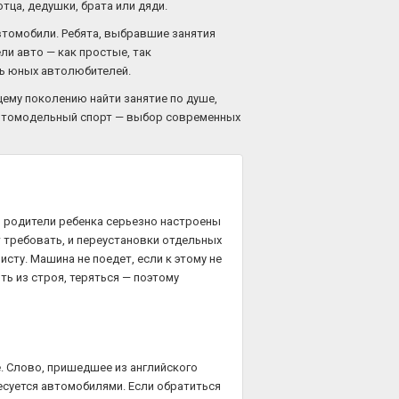
тца, дедушки, брата или дяди.
автомобили. Ребята, выбравшие занятия
ли авто — как простые, так
ть юных автолюбителей.
ему поколению найти занятие по душе,
Автомодельный спорт — выбор современных
и родители ребенка серьезно настроены
 требовать, и переустановки отдельных
сту. Машина не поедет, если к этому не
ь из строя, теряться — поэтому
. Слово, пришедшее из английского
есуется автомобилями. Если обратиться