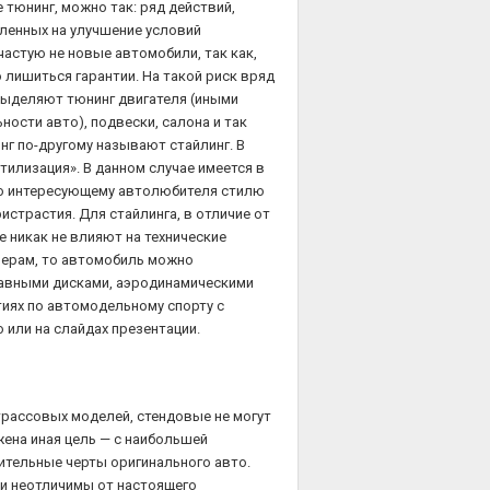
 тюнинг, можно так: ряд действий,
ленных на улучшение условий
частую не новые автомобили, так как,
 лишиться гарантии. На такой риск вряд
 выделяют тюнинг двигателя (иными
ости авто), подвески, салона и так
г по-другому называют стайлинг. В
тилизация». В данном случае имеется в
но интересующему автолюбителя стилю
истрастия. Для стайлинга, в отличие от
 никак не влияют на технические
мерам, то автомобиль можно
авными дисками, аэродинамическими
тиях по автомодельному спорту с
 или на слайдах презентации.
трассовых моделей, стендовые не могут
жена иная цель — с наибольшей
ительные черты оригинального авто.
ки неотличимы от настоящего