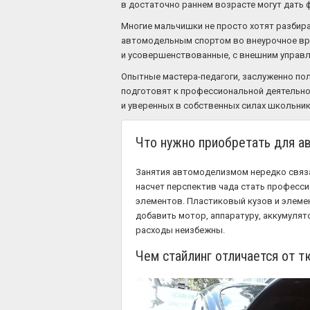
в достаточно раннем возрасте могут дать 
Многие мальчишки не просто хотят разбират
автомодельным спортом во внеурочное врем
и усовершенствованные, с внешним управл
Опытные мастера-педагоги, заслуженно по
подготовят к профессиональной деятельно
и уверенных в собственных силах школьник
Что нужно приобретать для а
Занятия автомоделизмом нередко связа
насчет перспектив чада стать професси
элементов. Пластиковый кузов и элемен
добавить мотор, аппаратуру, аккумулят
расходы неизбежны.
Чем стайлинг отличается от т