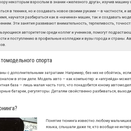
фору некоторым взрослым в знании «железного друга», изучив машину о
ься в технике, но и создавать новое своими руками — в частности, и 
я, научатся разбираться как в «начинке» машин, так и создавать моде
ением. Эти занятия развивают внимательность, терпеливость, точнос
льзующиеся авторитетом среди коллег и учеников, помогут подрастающ
сти и поступлению в профильные колледжи и вузы города и страны. 
ов.
втомодельного спорта
ны с дополнительными затратами. Например, без них не обойтись, есл
оналом в этом деле. Модель авто — как компьютер: и «апгрейда» может
тная база — лишь малая часть того, что понадобится юному автомодели
орные батареи, регуляторы. Деталям свойственно разбиваться, выходит
юнинга?
Понятие тюнинга известно любому мальчишке
языка, слышали даже те, кто вообще не интер