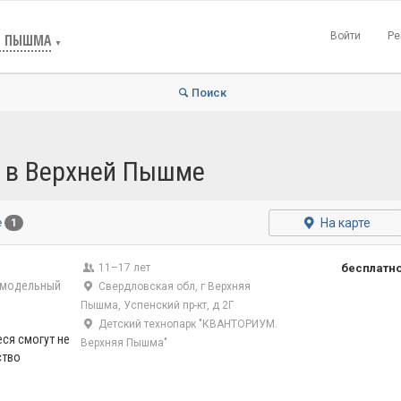
Войти
Ре
Я ПЫШМА
▼
Поиск
 в Верхней Пышме
На карте
е
1
11–17 лет
бесплатн
модельный
Свердловская обл, г Верхняя
Пышма, Успенский пр-кт, д 2Г
Детский технопарк "КВАНТОРИУМ.
ся смогут не
Верхняя Пышма"
ство