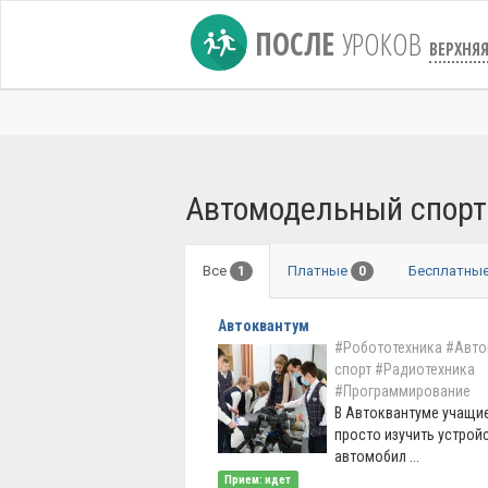
ПОСЛЕ
УРОКОВ
ВЕРХНЯ
Автомодельный спорт
Все
Платные
Бесплатны
1
0
Автоквантум
#Робототехника
#Авто
спорт
#Радиотехника
#Программирование
В Автоквантуме учащие
просто изучить устрой
автомобил ...
Прием: идет