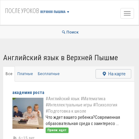
ПОСЛЕ УРОКОВ
ВЕРХНЯЯ ПЫШМА
▼
Навиг
Поиск
Английский язык в Верхней Пышме
На карте
Все
Платные
Бесплатные
академия роста
#Английский язык
#Математика
#Интеллектуальные игры
#Психология
#Подготовка к школе
Что ждет вашего ребенка?Современная
образовательная среда с заинтересо ...
Прием: идет
6–15 лет