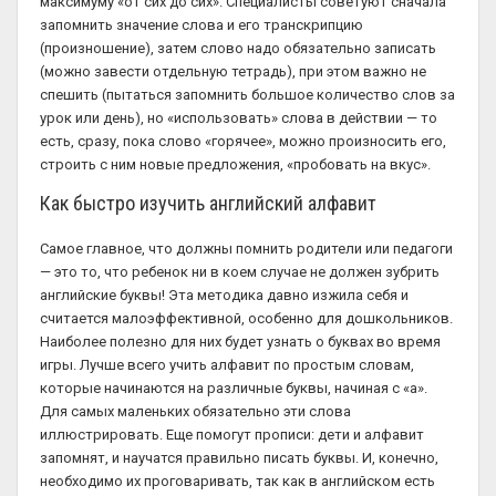
максимуму «от сих до сих». Специалисты советуют сначала
запомнить значение слова и его транскрипцию
(произношение), затем слово надо обязательно записать
(можно завести отдельную тетрадь), при этом важно не
спешить (пытаться запомнить большое количество слов за
урок или день), но «использовать» слова в действии — то
есть, сразу, пока слово «горячее», можно произносить его,
строить с ним новые предложения, «пробовать на вкус».
Как быстро изучить английский алфавит
Самое главное, что должны помнить родители или педагоги
— это то, что ребенок ни в коем случае не должен зубрить
английские буквы! Эта методика давно изжила себя и
считается малоэффективной, особенно для дошкольников.
Наиболее полезно для них будет узнать о буквах во время
игры. Лучше всего учить алфавит по простым словам,
которые начинаются на различные буквы, начиная с «a».
Для самых маленьких обязательно эти слова
иллюстрировать. Еще помогут прописи: дети и алфавит
запомнят, и научатся правильно писать буквы. И, конечно,
необходимо их проговаривать, так как в английском есть