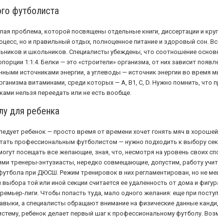
ого футболиста
ая проблема, которой посвящены отдельные книги, диссертации и круп
цесс, но и правильный отдых, полноценное питание и здоровый сон. Вс
льников и школьников. Специалисты убеждены, что соотношение основ
порции 1:1:4. Белки — это «строители» организма, от них зависит поя
ными источниками энергии, а углеводы — источник энергии во время м
анизма витаминами, среди которых — A, B1, C, D. Нужно помнить, что п
вками нельзя переедать или не есть вообще.
лу для ребенка
следует ребенок — просто время от времени хочет гонять мяч в хороше
стать профессиональным футболистом — нужно подходить к выбору сек
огут посещать все желающие, зная, что, несмотря на уровень своих спо
ми тренеры-энтузиасты, нередко совмещающие, допустим, работу учите
футбола при ДЮСШ. Режим тренировок в них регламентирован, но не ме
выбора той или иной секции считается ее удаленность от дома и фигура
ремьер-лиги. Чтобы попасть туда, мало одного желания: еще при посту
авыки, а специалисты обращают внимание на физические данные кандид
истему, ребенок делает первый шаг к профессиональному футболу. Воз