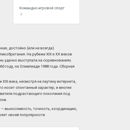
Командно-игровой спорт
0
ая, достойно (или не всегда)
икобритания. На рубеже XIX и XX веков
нь удачно выступала на соревнованиях.
0 году, на Олимпиаде 1988 года. Сборная
XXI века, несмотря на паутину интернета,
то носит спонтанный характер, и многие
тавители подрастающего поколения под
лом.
а — выносливость, точность, координацию,
еряет своей популярности