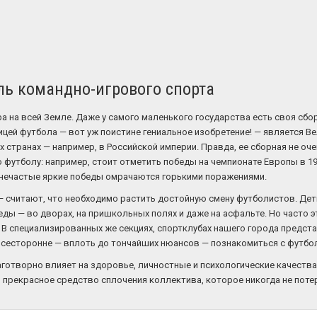
ль командно-игрового спорта
 на всей Земле. Даже у самого маленького государства есть своя сборн
ей футбола — вот уж поистине гениальное изобретение! — является Вел
 странах — например, в Российской империи. Правда, ее сборная не оче
футболу: например, стоит отметить победы на чемпионате Европы в 196
 нечастые яркие победы омрачаются горькими поражениями.
— считают, что необходимо растить достойную смену футболистов. Дети 
деды — во дворах, на пришкольных полях и даже на асфальте. Но часто э
е. В специализированных же секциях, спортклубах нашего города предс
сесторонне — вплоть до тончайших нюансов — познакомиться с футбо
аготворно влияет на здоровье, личностные и психологические качеств
о прекрасное средство сплочения коллектива, которое никогда не пот