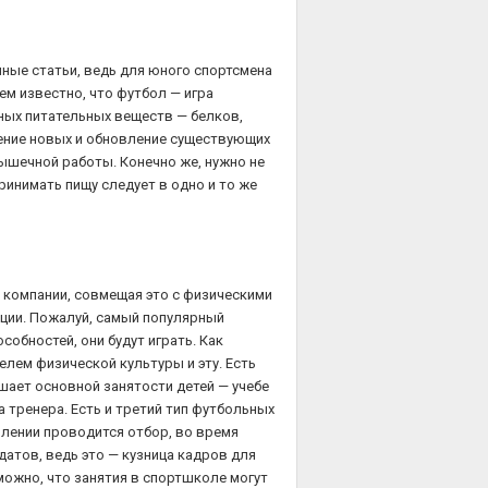
ные статьи, ведь для юного спортсмена
ем известно, что футбол — игра
ных питательных веществ — белков,
вление новых и обновление существующих
ышечной работы. Конечно же, нужно не
ринимать пищу следует в одно и то же
й компании, совмещая это с физическими
ции. Пожалуй, самый популярный
собностей, они будут играть. Как
лем физической культуры и эту. Есть
шает основной занятости детей — учебе
 тренера. Есть и третий тип футбольных
плении проводится отбор, во время
атов, ведь это — кузница кадров для
можно, что занятия в спортшколе могут