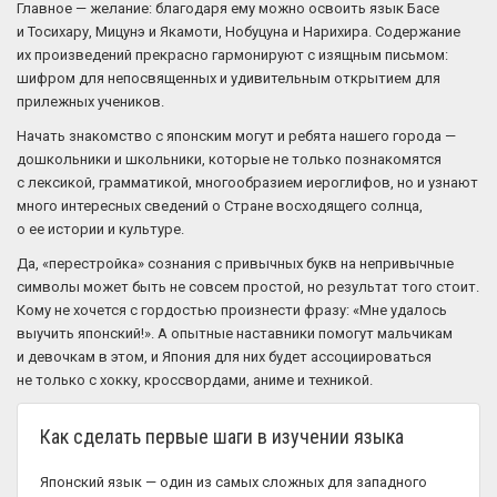
Главное — желание: благодаря ему можно освоить язык Басе
и Тосихару, Мицунэ и Якамоти, Нобуцуна и Нарихира. Содержание
их произведений прекрасно гармонируют с изящным письмом:
шифром для непосвященных и удивительным открытием для
прилежных учеников.
Начать знакомство с японским могут и ребята нашего города —
дошкольники и школьники, которые не только познакомятся
с лексикой, грамматикой, многообразием иероглифов, но и узнают
много интересных сведений о Стране восходящего солнца,
о ее истории и культуре.
Да, «перестройка» сознания с привычных букв на непривычные
символы может быть не совсем простой, но результат того стоит.
Кому не хочется с гордостью произнести фразу: «Мне удалось
выучить японский!». А опытные наставники помогут мальчикам
и девочкам в этом, и Япония для них будет ассоциироваться
не только с хокку, кроссвордами, аниме и техникой.
Как сделать первые шаги в изучении языка
Японский язык — один из самых сложных для западного