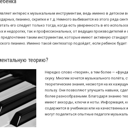
ребенка
оявляет интерес к музыкальным инструментам, ведь именно в детском в
ударных, пианино, скрипке и т.д. Немного выбивается из этого ряда син
тать его следует только тогда, когда есть уверенность в его использ
х и недорогих, так и профессиональных, от ведущих производителей и
редпочтение таким инструментам, которые имеют активную стандартн
кого пианино. Именно такой синтезатор подойдет, если ребенок будет
аментальную теорию?
Нередко слово «теория», а тем более — «фун
скуку. Многим хочется музыкального полёта, 
теоретические знания, несмотря на их кажущу
пользу. Они позволяют улучшить навыки, сдел
более разнообразными. Благодаря знанию теор
имеют аккорды, ключи и ноты. Информация, ко
содержится в учебниках или на качественных и
могут поделиться опытные педагоги музыкал