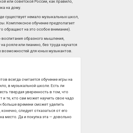
кой или советской России, как правило,
ка на дому.
ороде существует немало музыкальных школ,
гры. Комплексное обучение предполагает
то обращают на это особое внимание).
до воспитания образного мышления,
на рояле или пианино, без труда научатся
их возможностей для юных музыкантов.
тов всегда считается обучение игры на
вило, в музыкальной школе. Есть ли
есть твердая уверенность в том, что
 и те, кто сам может научить свое чадо
 он больше времени сможет уделить
 конечно, следует отказаться от его
на место. Да и покупка эта — довольно