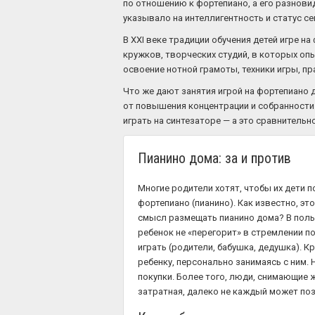
по отношению к фортепиано, а его разновид
указывало на интеллигентность и статус се
В XXI веке традиции обучения детей игре н
кружков, творческих студий, в которых оп
освоение нотной грамоты, техники игры, пр
Что же дают занятия игрой на фортепиано 
от повышения концентрации и собранности д
играть на синтезаторе — а это сравнител
Пианино дома: за и против
Многие родители хотят, чтобы их дети 
фортепиано (пианино). Как известно, эт
смысл размещать пианино дома? В польз
ребенок не «перегорит» в стремлении п
играть (родители, бабушка, дедушка). К
ребенку, персонально занимаясь с ним. 
покупки. Более того, люди, снимающие ж
затратная, далеко не каждый может поз