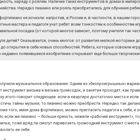
ность, наряду с роялем. Наличие таких инструментов в домах в имперс
мейства. Нередко пианино или рояль приобретались для обучения ребен
а фортепиано не исчезли: напротив, в России и, в частности, в нашем г
ытные мастера и педагоги учат ребят всем тонкостям и особенностям и
авильной посадки (от которой многое зависит, поэтому учителя так час
для детей? Оказывается, очень многое: от развития мелкой моторики 
о открытия в себе новых способностей. Ребята, которые освоили игру 
ьно недавно появившееся изобретение открывает еще больше творческ
получили музыкальное образование. Одним из «беспроигрышных» вариан
от инструмент весьма и весьма громоздок, и занятия проходят, как пра
у этого говорит следующее: если в квартире достаточно места и если 
остичь тайны музыки, то пианино можно приобрести. Нередко так делают
роме того, имея дома фортепиано, можно пригласить педагога к себе, и
Но если же пианино — больше прихоть, нежели «рабочий инструмент», то,
илье, тоже вряд ли смогут перевозить громоздкий инструмент с места 
волить ее себе.