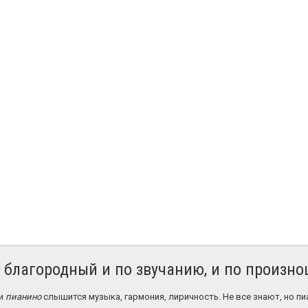
, благородный и по звучанию, и по произн
и
пианино
слышится музыка, гармония, лиричность. Не все знают, но пи