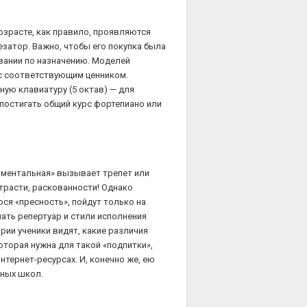
озрасте, как правило, проявляются
тезатор. Важно, чтобы его покупка была
овании по назначению. Моделей
 с соответствующим ценником.
ую клавиатуру (5 октав) — для
 постигать общий курс фортепиано или
даментальная» вызывает трепет или
страсти, раскованности! Однако
юся «пресность», пойдут только на
ать репертуар и стили исполнения
ии ученики видят, какие различия
торая нужна для такой «подпитки»,
нтернет-ресурсах. И, конечно же, ею
ьных школ.