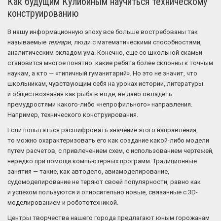
Как будущим Кулибиным научиться техническому
конструированию
В нашу информационную эпоху все больше востребованы так
называемые
технари
, люди с математическими способностями,
аналитическим складом ума. Конечно, еще со школьной скамьи
становится многое понятно: какие ребята более склонны к точным
наукам, а кто — «типичный гуманитарий». Но это не значит, что
школьникам, чувствующим себя на уроках истории, литературы
и обществознания как рыба в воде, не дано овладеть
премудростями какого-либо «непрофильного» направления.
Например, технического конструирования.
Если попытаться расшифровать значение этого направления,
то можно охарактеризовать его как создание какой-либо модели
путем расчетов, с привлечением схем, с использованием чертежей,
нередко при помощи компьютерных программ. Традиционные
занятия — такие, как автодело, авиамоделирование,
судомоделирование не теряют своей популярности, равно как
и успехом пользуются и относительно новые, связанные с 3D-
моделированием и робототехникой.
Центры творчества нашего города предлагают юным горожанам