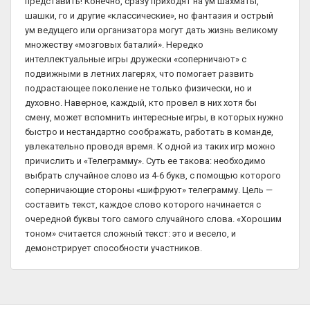
представить! Конечно, сразу приходят на ум шахматы,
шашки, го и другие «классические», но фантазия и острый
ум ведущего или организатора могут дать жизнь великому
множеству «мозговых баталий». Нередко
интеллектуальные игры дружески «соперничают» с
подвижными в летних лагерях, что помогает развить
подрастающее поколение не только физически, но и
духовно. Наверное, каждый, кто провел в них хотя бы
смену, может вспомнить интересные игры, в которых нужно
быстро и нестандартно соображать, работать в команде,
увлекательно проводя время. К одной из таких игр можно
причислить и «Телеграмму». Суть ее такова: необходимо
выбрать случайное слово из 4-6 букв, с помощью которого
соперничающие стороны «шифруют» телеграмму. Цель —
составить текст, каждое слово которого начинается с
очередной буквы того самого случайного слова. «Хорошим
тоном» считается сложный текст: это и весело, и
демонстрирует способности участников.