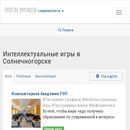
ПОСЛЕ УРОКОВ
СОЛНЕЧНОГОРСК
▼
Навиг
Поиск
Интеллектуальные игры в
Солнечногорске
На карте
Все
Платные
Бесплатные
Компьютерная Академия ТОП
#Рисование (графика)
#Интеллектуальные
игры
#Программирование
#Информатика
Хотите, чтобы ваше чадо получило
образование по современной и интересн
...
Прием: идет