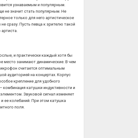
новится узнаваемым и популярным.
ще не значит стать популярным. Не
терное только для него артистическое
не сразу. Пусть певца к зрителю такой
 артиста.
ослые, и практически каждый хотя бы
ое место занимают динамические. В чем
й микрофон считается оптимальным
шой аудиторией на концертах. Корпус
 особое крепление для удобного
— комбинация катушки индуктивности и
элементом. Звуковой сигнал изменяет
и ее колебаний. При этом катушка
итного поля.