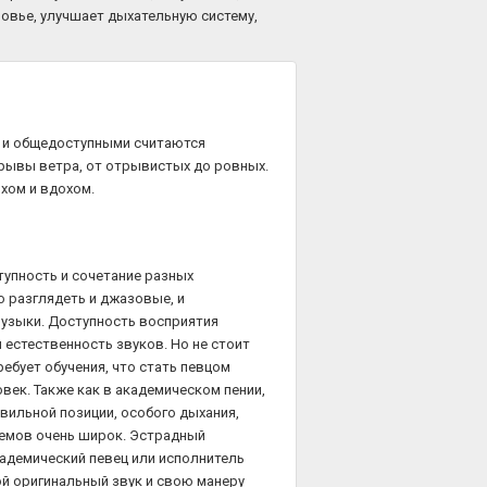
овье, улучшает дыхательную систему,
 и общедоступными считаются
рывы ветра, от отрывистых до ровных.
хом и вдохом.
тупность и сочетание разных
о разглядеть и джазовые, и
музыки. Доступность восприятия
 естественность звуков. Но не стоит
ребует обучения, что стать певцом
ек. Также как в академическом пении,
авильной позиции, особого дыхания,
иемов очень широк. Эстрадный
кадемический певец или исполнитель
ой оригинальный звук и свою манеру