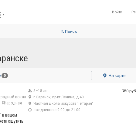
Войти
Ре
К
▼
Поиск
аранске
На карте
е
0
5–18 лет
750
руб
традный вокал
г Саранск, пр-кт Ленина, д 40
л
#Народная
Частная школа искусств "Гитарин"
ежедневно с 9.00 до 21.00
" в вашем
жете ощутить