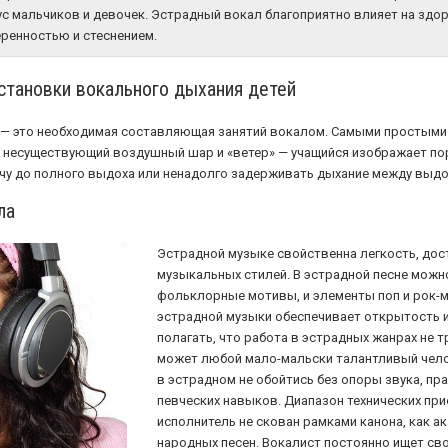
с мальчиков и девочек. Эстрадный вокал благоприятно влияет на здор
еренностью и стеснением.
становки вокального дыхания детей
 — это необходимая составляющая занятий вокалом. Самыми простыми
т несуществующий воздушный шар и «ветер» — учащийся изображает по
у до полного выдоха или ненадолго задерживать дыхание между выдо
ла
Эстрадной музыке свойственна легкость, дос
музыкальных стилей. В эстрадной песне можн
фольклорные мотивы, и элементы поп и рок-
эстрадной музыки обеспечивает открытость и
полагать, что работа в эстрадных жанрах не т
может любой мало-мальски талантливый челов
в эстрадном не обойтись без опоры звука, пр
певческих навыков. Диапазон технических пр
исполнитель не скован рамками канона, как а
народных песен. Вокалист постоянно ищет св