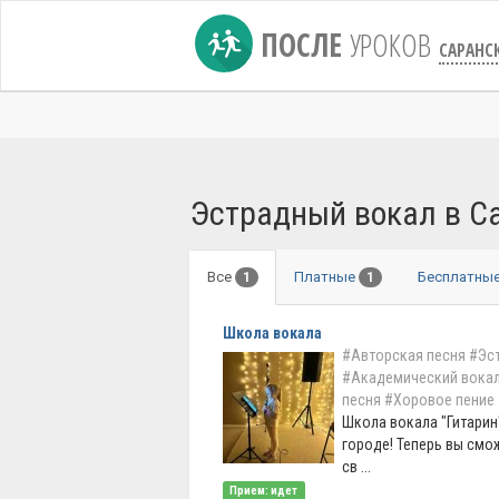
ПОСЛЕ
УРОКОВ
САРАНС
Эстрадный вокал в С
Все
Платные
Бесплатны
1
1
Школа вокала
#Авторская песня
#Эс
#Академический вока
песня
#Хоровое пение
Школа вокала "Гитарин
городе! Теперь вы смо
св ...
Прием: идет