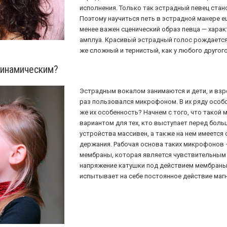
исполнения. Только так эстрадный певец ста
Поэтому научиться петь в эстрадной манере е
менее важен сценический образ певца — харак
амплуа. Красивый эстрадный голос рождается 
же сложный и тернистый, как у любого другого
динамическим?
Эстрадным вокалом занимаются и дети, и взр
раз пользовался микрофоном. В их ряду особ
же их особенность? Начнем с того, что тако
вариантом для тех, кто выступает перед боль
устройства массивен, а также на нем имеется
держания. Рабочая основа таких микрофонов 
мембраны, которая является чувствительным 
напряжение катушки под действием мембраны 
испытывает на себе постоянное действие магн