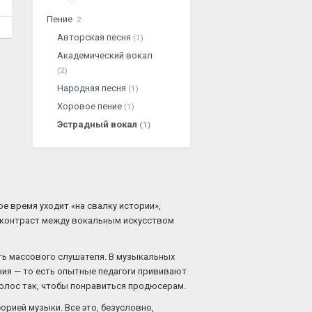
Пение
2
Авторская песня
(1)
Академический вокал
(2)
Народная песня
(1)
Хоровое пение
(1)
Эстрадный вокал
(1)
е время уходит «на свалку истории»,
н контраст между вокальным искусством
ть массового слушателя. В музыкальных
ения — то есть опытные педагоги прививают
голос так, чтобы понравиться продюсерам.
орией музыки. Все это, безусловно,