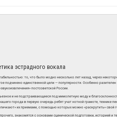
етика эстрадного вокала
абильностью: то, что было модно несколько лет назад, через некоторо
гое подчинено единственной цели — популярности. Особенно разителе
«звукоизвлечения» постсоветской России.
рьезное и не подстраивающееся под мимолетную моду и благосклоннос
нашего города в первую очередь ребят учат нотной грамоте, технике п
«пичкают» их приемами, с помощью которых можно «раскрутить» свой 
прочего, знакомятся с основами сценической подготовки, историей и те