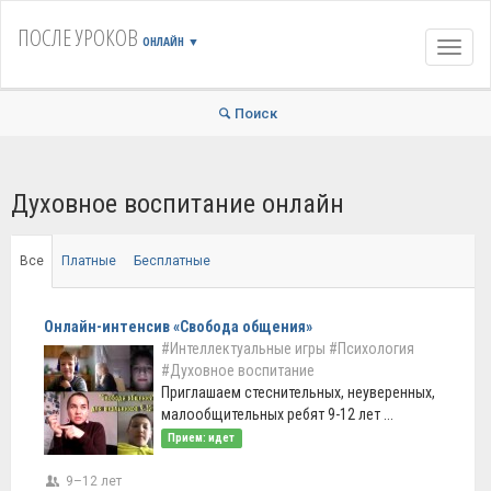
ПОСЛЕ УРОКОВ
ОНЛАЙН
▼
Навиг
Поиск
Духовное воспитание онлайн
Все
Платные
Бесплатные
Онлайн-интенсив «Свобода общения»
#Интеллектуальные игры
#Психология
#Духовное воспитание
Приглашаем стеснительных, неуверенных,
малообщительных ребят 9-12 лет ...
Прием: идет
9–12 лет