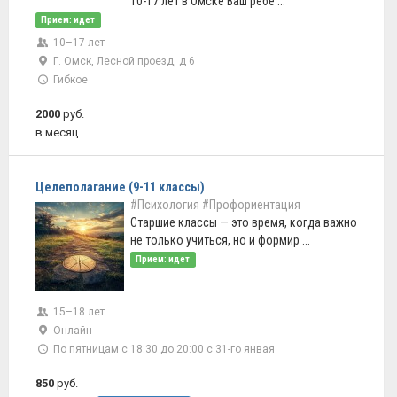
10-17 лет в Омске Ваш ребе ...
Прием: идет
10–17 лет
Г. Омск, Лесной проезд, д 6
Гибкое
2000
руб.
в месяц
Целеполагание (9-11 классы)
#Психология
#Профориентация
Старшие классы — это время, когда важно
не только учиться, но и формир ...
Прием: идет
15–18 лет
Онлайн
По пятницам с 18:30 до 20:00 с 31-го янвая
850
руб.