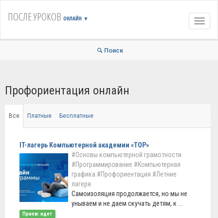
ПОСЛЕ УРОКОВ
ОНЛАЙН
▼
Навиг
Поиск
Профориентация онлайн
Все
Платные
Бесплатные
IT-лагерь Компьютерной академии «ТОР»
#Основы компьютерной грамотности
#Программирование
#Компьютерная
графика
#Профориентация
#Летние
лагеря
Самоизоляция продолжается, но мы не
унываем и не даем скучать детям, к ...
Прием: идет