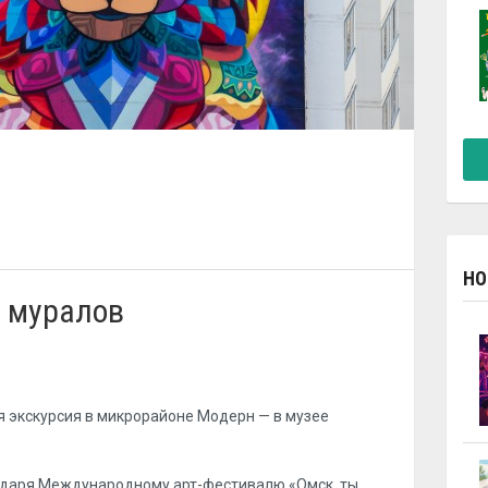
НО
е муралов
ся экскурсия в микрорайоне Модерн — в музее
одаря Международному арт-фестивалю «Омск, ты