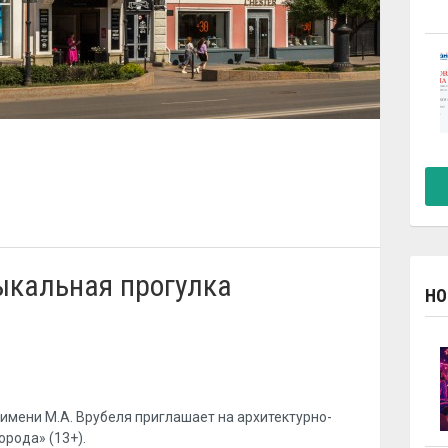
ыкальная прогулка
НО
й имени М.А. Врубеля приглашает на архитектурно-
рода» (13+).