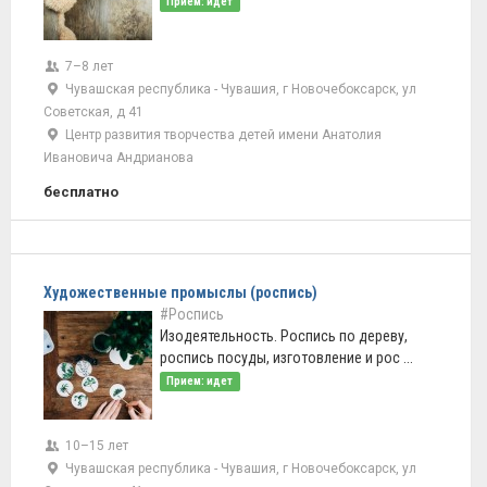
Прием: идет
7–8 лет
Чувашская республика - Чувашия, г Новочебоксарск, ул
Советская, д 41
Центр развития творчества детей имени Анатолия
Ивановича Андрианова
бесплатно
Художественные промыслы (роспись)
#Роспись
Изодеятельность. Роспись по дереву,
роспись посуды, изготовление и рос ...
Прием: идет
10–15 лет
Чувашская республика - Чувашия, г Новочебоксарск, ул