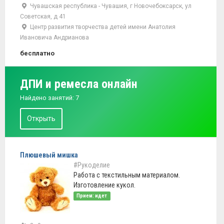
Чувашская республика - Чувашия, г Новочебоксарск, ул
Советская, д 41
Центр развития творчества детей имени Анатолия
Ивановича Андрианова
бесплатно
ДПИ и ремесла онлайн
Найдено занятий: 7
Открыть
Плюшевый мишка
#Рукоделие
Работа с текстильным материалом.
Изготовление кукол.
Прием: идет