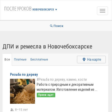
ПОСЛЕ УРОКОВ
НОВОЧЕБОКСАРСК
▼
Навиг
Поиск
ДПИ и ремесла в Новочебоксарске
На карте
Все
Платные
Бесплатные
Резьба по дереву
#Резьба по дереву, камню, кости
Работа с природным и декоративным
материалом. Изготовление изделий из ...
Прием: идет
8–15 лет