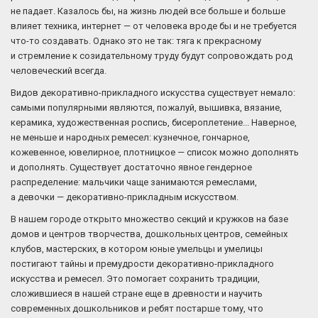
не падает. Казалось бы, на жизнь людей все больше и больше
влияет техника, интернет — от человека вроде бы и не требуется
что-то создавать. Однако это не так: тяга к прекрасному
и стремление к созидательному труду будут сопровождать род
человеческий всегда.
Видов декоративно-прикладного искусства существует немало:
самыми популярными являются, пожалуй, вышивка, вязание,
керамика, художественная роспись, бисероплетение... Наверное,
не меньше и народных ремесел: кузнечное, гончарное,
кожевенное, ювелирное, плотницкое — список можно дополнять
и дополнять. Существует достаточно явное гендерное
распределение: мальчики чаще занимаются ремеслами,
а девочки — декоративно-прикладным искусством.
В нашем городе открыто множество секций и кружков на базе
домов и центров творчества, дошкольных центров, семейных
клубов, мастерских, в котором юные умельцы и умелицы
постигают тайны и премудрости декоративно-прикладного
искусства и ремесел. Это помогает сохранить традиции,
сложившиеся в нашей стране еще в древности и научить
современных дошкольников и ребят постарше тому, что