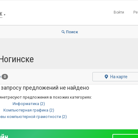
Войти
Ре
К
▼
Поиск
Ногинске
На карте
е
0
 запросу предложений не найдено
инетресуют предложения в похожих категориях:
Информатика
(2)
Компьютерная графика
(2)
овы компьютерной грамотности
(2)
айн