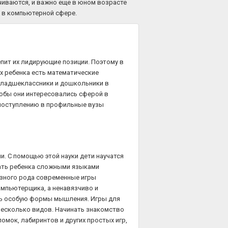
чиваются, и важно еще в юном возрасте
а в компьютерной сфере.
епит их лидирующие позиции. Поэтому в
их ребенка есть математические
 младшеклассники и дошкольники в
обы они интересовались сферой в
 поступлению в профильные вузы
. С помощью этой науки дети научатся
гать ребенка сложными языками
азного рода современные игры
мпьютерщика, а ненавязчиво и
ть особую формы мышления. Игры для
несколько видов. Начинать знакомство
омок, лабиринтов и других простых игр,