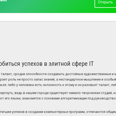
Открыть
биться успехов в элитной сфере IT
и талант, сродни способности создавать достойные художественные и 
рает роль не просто запас знаний, а нестандартное мышление и особый
зя: либо у человека есть склонность к этому и он разовьет талант, ли
ергнуть, ведь в нашем городе существует немало творческих студий, к
ют его языки, знакомятся с основами алгоритмизации под руководств
остигшие успехов в создании компьютерных программ, отличаются общи