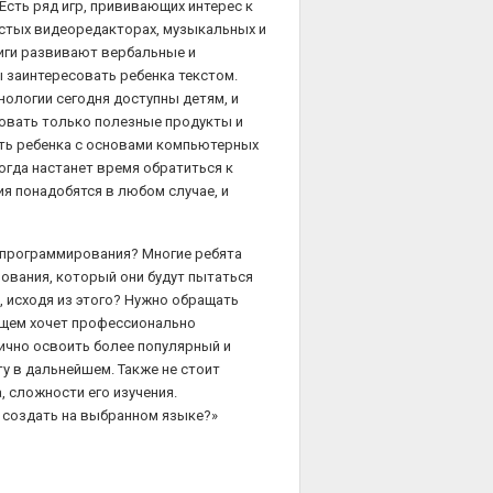
Есть ряд игр, прививающих интерес к
остых видеоредакторах, музыкальных и
иги развивают вербальные и
 заинтересовать ребенка текстом.
ологии сегодня доступны детям, и
зовать только полезные продукты и
ть ребенка с основами компьютерных
 когда настанет время обратиться к
я понадобятся в любом случае, и
 программирования? Многие ребята
рования, который они будут пытаться
 исходя из этого? Нужно обращать
дущем хочет профессионально
ично освоить более популярный и
у в дальнейшем. Также не стоит
 сложности его изучения.
у создать на выбранном языке?»