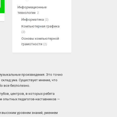
Информационные
технологии
2
Информатика
(2)
Компьютерная графика
(2)
Основы компьютерной
грамотности
(2)
музыкальные произведения. Это точно
 склад ума. Существует мнение, что
бо все бесполезно.
лубов, центров, в которых ребята
ом опытных педагогов-наставников —
м высоким уровнем знаний, умением