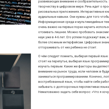
развивающих внимание и сообразительность. 
творчеству в цифровом мире. Речь идет о пр
рисовальных приложениях. Интерактивные кн
аудиальные навыки. Они нужны для того чтобы
Информационная среда и мультимедийные техн
очень важно на первых порах научить исполь
отсеивать лишнее. Можно пробовать знакоми
наук уже в 4-6 лет. Его успехи подскажут вам,
более сложным интерфейсам. Цифровые знани
отгораживать от них ребенка не стоит.
О чём следует помнить, выбирая первый язык
стоят на перепутье, выбирая язык программи
изучать первым. Какие же факторы выделяют,
внимание на рынок труда, если человек в бу
заниматься программированием. Конечно, лог
востребованный язык, чтобы найти себе работ
забывать о долгосрочных перспективах языка,
Немаловажно задать себе вопрос: «Что я хоч