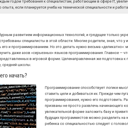
ждым годом требования к специалистам, работающим в сфере IT, увели
 опыта, если планируется учеба на технической специальности и работ
 бурным развитием информационных технологий, и грядущее только укр
требованы специалисты в этой области. Многие родители, зная, что у 
ь его и программированием. Но это делать нужно весьма «деликатно»:
учить даже азов «серьезных» языков программирования. Главное — чт
, представленных в игровой форме. Целенаправленная же подготовка к
е, средней школы.
его начать?
Программирование способствует логике мысли
ставить цели и добиваться их. Прежде чем пу
программирования, нужно его подготовить. Р
призваны не просто развлечь начинающего ко
увлекательной форме заложить базу и приви
будущих программистов можно разделить на 
ребенка со специальностью следует с головол