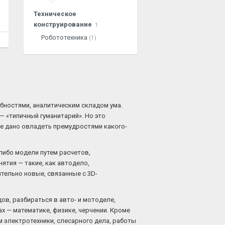
Техническое
конструирование
1
Робототехника
(1)
обностями, аналитическим складом ума.
— «типичный гуманитарий». Но это
не дано овладеть премудростями какого-
либо модели путем расчетов,
ятия — такие, как автодело,
тельно новые, связанные с 3D-
в, разбираться в авто- и мотоделе,
ах — математике, физике, черчении. Кроме
м электротехники, слесарного дела, работы