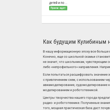
детей и по ...
Прием: идет
Как будущим Кулибиным н
В нашу информационную эпоху все больше
Конечно, еще со школьной скамьи становитс
не значит, что школьникам, чувствующим с
либо «непрофильного» направления. Наприм
Если попытаться расшифровать значение эт
с привлечением схем, с использованием че
авиамоделирование, судомоделирование не 
моделированием и робототехникой.
Центры творчества нашего города предлаг
радио- и робототехнике. Полученные знания
того, мощная практическая база даст почу