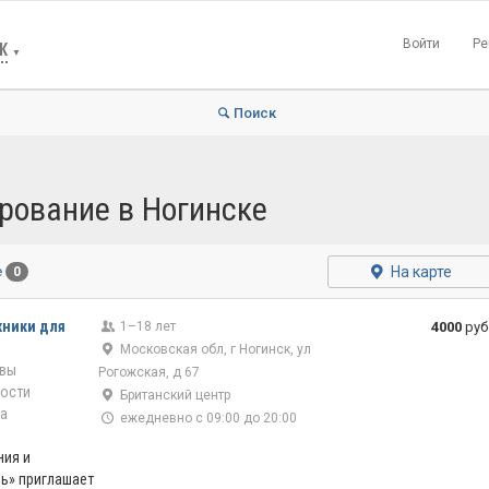
Войти
Ре
К
▼
Поиск
рование в Ногинске
На карте
е
0
хники для
1–18 лет
4000
руб
Московская обл, г Ногинск, ул
вы
Рогожская, д 67
ости
Британский центр
а
ежедневно с 09:00 до 20:00
ия и
ь» приглашает