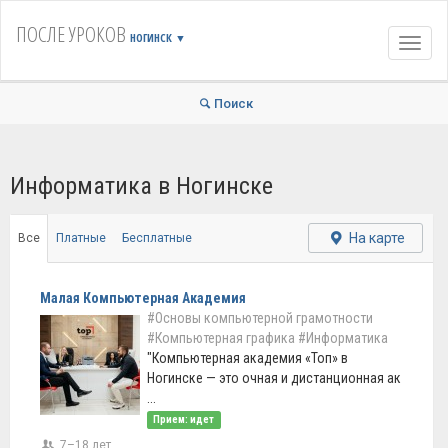
ПОСЛЕ УРОКОВ
НОГИНСК
▼
Навиг
Поиск
Информатика в Ногинске
На карте
Все
Платные
Бесплатные
Малая Компьютерная Академия
#Основы компьютерной грамотности
#Компьютерная графика
#Информатика
"Компьютерная академия «Toп» в
Ногинске — это очная и дистанционная ак
...
Прием: идет
7–18 лет