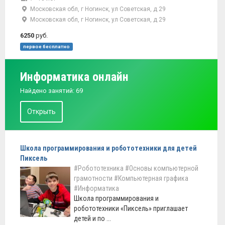
Московская обл, г Ногинск, ул Советская, д 29
Московская обл, г Ногинск, ул Советская, д 29
6250
руб.
первое бесплатно
Информатика онлайн
Найдено занятий: 69
Открыть
Школа программирования и робототехники для детей
Пиксель
#Робототехника
#Основы компьютерной
грамотности
#Компьютерная графика
#Информатика
Школа программирования и
робототехники «Пиксель» приглашает
детей и по ...