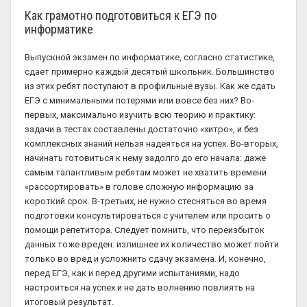
Как грамотно подготовиться к ЕГЭ по
информатике
Выпускной экзамен по информатике, согласно статистике,
сдает примерно каждый десятый школьник. Большинство
из этих ребят поступают в профильные вузы. Как же сдать
ЕГЭ с минимальными потерями или вовсе без них? Во-
первых, максимально изучить всю теорию и практику:
задачи в тестах составлены достаточно «хитро», и без
комплексных знаний нельзя надеяться на успех. Во-вторых,
начинать готовиться к нему задолго до его начала: даже
самым талантливым ребятам может не хватить времени
«рассортировать» в голове сложную информацию за
короткий срок. В-третьих, не нужно стесняться во время
подготовки консультироваться с учителем или просить о
помощи репетитора. Следует помнить, что переизбыток
данных тоже вреден: излишнее их количество может пойти
только во вред и усложнить сдачу экзамена. И, конечно,
перед ЕГЭ, как и перед другими испытаниями, надо
настроиться на успех и не дать волнению повлиять на
итоговый результат.