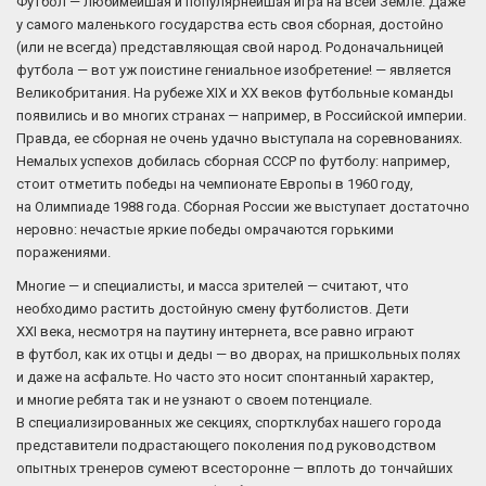
Футбол — любимейшая и популярнейшая игра на всей Земле. Даже
у самого маленького государства есть своя сборная, достойно
(или не всегда) представляющая свой народ. Родоначальницей
футбола — вот уж поистине гениальное изобретение! — является
Великобритания. На рубеже XIX и XX веков футбольные команды
появились и во многих странах — например, в Российской империи.
Правда, ее сборная не очень удачно выступала на соревнованиях.
Немалых успехов добилась сборная СССР по футболу: например,
стоит отметить победы на чемпионате Европы в 1960 году,
на Олимпиаде 1988 года. Сборная России же выступает достаточно
неровно: нечастые яркие победы омрачаются горькими
поражениями.
Многие — и специалисты, и масса зрителей — считают, что
необходимо растить достойную смену футболистов. Дети
XXI века, несмотря на паутину интернета, все равно играют
в футбол, как их отцы и деды — во дворах, на пришкольных полях
и даже на асфальте. Но часто это носит спонтанный характер,
и многие ребята так и не узнают о своем потенциале.
В специализированных же секциях, спортклубах нашего города
представители подрастающего поколения под руководством
опытных тренеров сумеют всесторонне — вплоть до тончайших