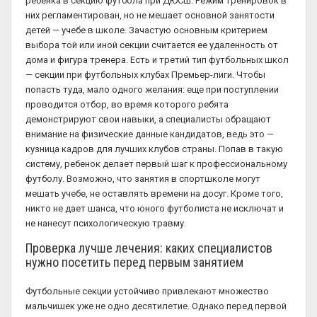
ребенка в секцию футбола при ДЮСШ. Режим тренировок в
них регламентирован, но не мешает основной занятости
детей — учебе в школе. Зачастую основным критерием
выбора той или иной секции считается ее удаленность от
дома и фигура тренера. Есть и третий тип футбольных школ
— секции при футбольных клубах Премьер-лиги. Чтобы
попасть туда, мало одного желания: еще при поступлении
проводится отбор, во время которого ребята
демонстрируют свои навыки, а специалисты обращают
внимание на физические данные кандидатов, ведь это —
кузница кадров для лучших клубов страны. Попав в такую
систему, ребенок делает первый шаг к профессиональному
футболу. Возможно, что занятия в спортшколе могут
мешать учебе, не оставлять времени на досуг. Кроме того,
никто не дает шанса, что юного футболиста не исключат и
не нанесут психологическую травму.
Проверка лучше лечения: каких специалистов
нужно посетить перед первым занятием
Футбольные секции устойчиво привлекают множество
мальчишек уже не одно десятилетие. Однако перед первой